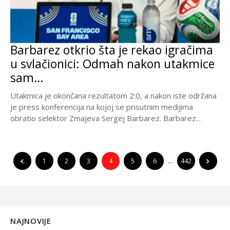
Barbarez otkrio šta je rekao igračima
u svlačionici: Odmah nakon utakmice
sam…
Utakmica je okončana rezultatom 2:0, a nakon iste održana
je press konferencija na kojoj se prisutnim medijima
obratio selektor Zmajeva Sergej Barbarez. Barbarez...
1
2
3
4
5
6
…
442
NAJNOVIJE