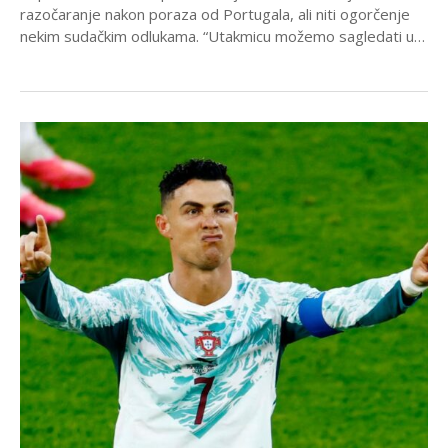
razočaranje nakon poraza od Portugala, ali niti ogorčenje
nekim sudačkim odlukama. “Utakmicu možemo sagledati u
dva...