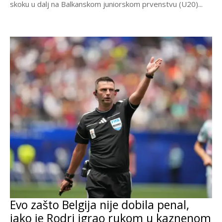
skoku u dalj na Balkanskom juniorskom prvenstvu (U20)...
Evo zašto Belgija nije dobila penal,
iako je Rodri igrao rukom u kaznenom