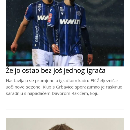
Željo ostao bez još jednog igrača
Nastavljaju se promjene u igračkom kadru FK Željezničar
uoči nove sezone. Klub s Grbavice sporazumno je raskinuo
saradnju s napadačem Davorom Rakićem, koji...