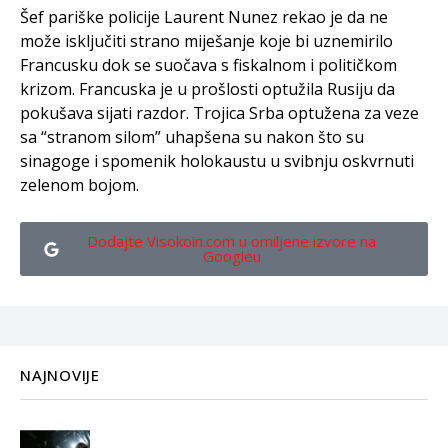
Šef pariške policije Laurent Nunez rekao je da ne
može isključiti strano miješanje koje bi uznemirilo
Francusku dok se suočava s fiskalnom i političkom
krizom. Francuska je u prošlosti optužila Rusiju da
pokušava sijati razdor. Trojica Srba optužena za veze
sa “stranom silom” uhapšena su nakon što su
sinagoge i spomenik holokaustu u svibnju oskvrnuti
zelenom bojom.
Dodajte Visokoin.com u omiljene izvore na
Googleu
NAJNOVIJE