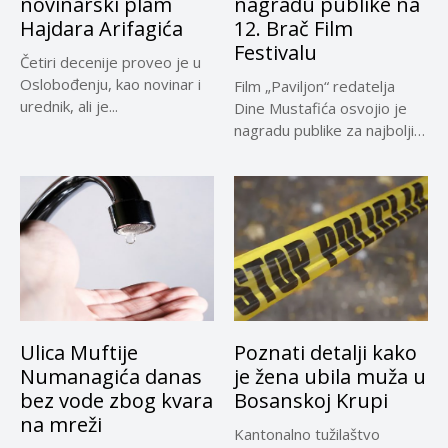
novinarski plam
nagradu publike na
Hajdara Arifagića
12. Brač Film
Festivalu
Četiri decenije proveo je u
Oslobođenju, kao novinar i
Film „Paviljon“ redatelja
urednik, ali je...
Dine Mustafića osvojio je
nagradu publike za najbolji
dugometražni...
Ulica Muftije
Poznati detalji kako
Numanagića danas
je žena ubila muža u
bez vode zbog kvara
Bosanskoj Krupi
na mreži
Kantonalno tužilaštvo