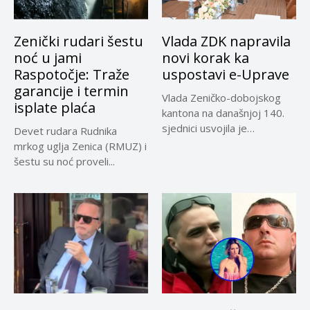
Zenički rudari šestu
Vlada ZDK napravila
noć u jami
novi korak ka
Raspotočje: Traže
uspostavi e-Uprave
garancije i termin
Vlada Zeničko-dobojskog
isplate plaća
kantona na današnjoj 140.
sjednici usvojila je
Devet rudara Rudnika
Informaciju Ministarstva za...
mrkog uglja Zenica (RMUZ) i
šestu su noć proveli...