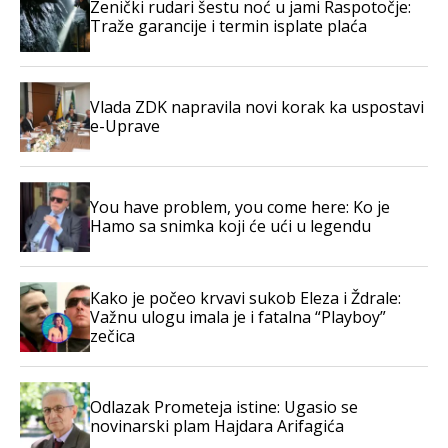
Zenički rudari šestu noć u jami Raspotočje:
Traže garancije i termin isplate plaća
Vlada ZDK napravila novi korak ka uspostavi
e-Uprave
You have problem, you come here: Ko je
Hamo sa snimka koji će ući u legendu
Kako je počeo krvavi sukob Eleza i Ždrale:
Važnu ulogu imala je i fatalna “Playboy”
zečica
Odlazak Prometeja istine: Ugasio se
novinarski plam Hajdara Arifagića