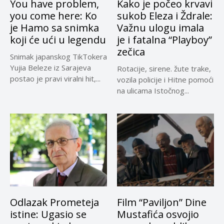
You have problem,
Kako je počeo krvavi
you come here: Ko
sukob Eleza i Ždrale:
je Hamo sa snimka
Važnu ulogu imala
koji će ući u legendu
je i fatalna “Playboy”
zečica
Snimak japanskog TikTokera
Yujia Beleze iz Sarajeva
Rotacije, sirene. žute trake,
postao je pravi viralni hit,...
vozila policije i Hitne pomoći
na ulicama Istočnog...
Odlazak Prometeja
Film “Paviljon” Dine
istine: Ugasio se
Mustafića osvojio