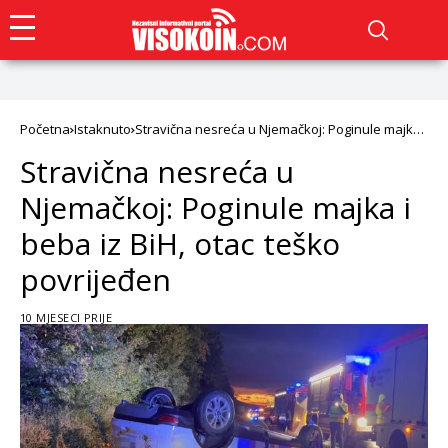
Početna
Istaknuto
Stravična nesreća u Njemačkoj: Poginule majka i
beba iz BiH, otac teško povrijeđen
Stravična nesreća u
Njemačkoj: Poginule majka i
beba iz BiH, otac teško
povrijeđen
10 MJESECI PRIJE