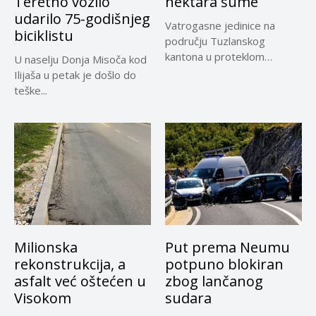
Teretno vozilo
hektara šume
udarilo 75-godišnjeg
Vatrogasne jedinice na
biciklistu
području Tuzlanskog
kantona u proteklom
U naselju Donja Misoča kod
periodu imale su više...
Ilijaša u petak je došlo do
teške...
Milionska
Put prema Neumu
rekonstrukcija, a
potpuno blokiran
asfalt već oštećen u
zbog lančanog
Visokom
sudara