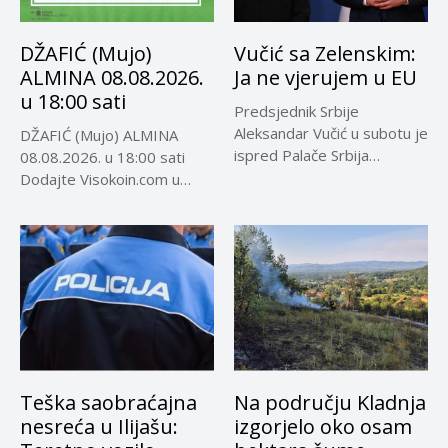
DŽAFIĆ (Mujo)
Vučić sa Zelenskim:
ALMINA 08.08.2026.
Ja ne vjerujem u EU
u 18:00 sati
Predsjednik Srbije
Aleksandar Vučić u subotu je
DŽAFIĆ (Mujo) ALMINA
ispred Palače Srbija
08.08.2026. u 18:00 sati
dočekao predsjednika...
Dodajte Visokoin.com u
omiljene izvore...
Teška saobraćajna
Na području Kladnja
nesreća u Ilijašu:
izgorjelo oko osam