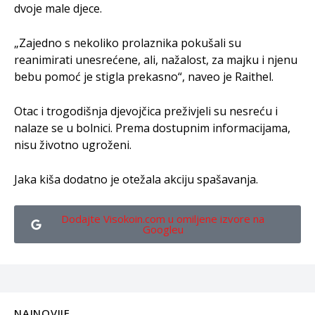
dvoje male djece.
„Zajedno s nekoliko prolaznika pokušali su
reanimirati unesrećene, ali, nažalost, za majku i njenu
bebu pomoć je stigla prekasno“, naveo je Raithel.
Otac i trogodišnja djevojčica preživjeli su nesreću i
nalaze se u bolnici. Prema dostupnim informacijama,
nisu životno ugroženi.
Jaka kiša dodatno je otežala akciju spašavanja.
Dodajte Visokoin.com u omiljene izvore na
Googleu
NAJNOVIJE