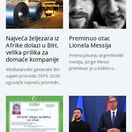
Najveća željezara iz
Preminuo otac
Afrike dolazi u BiH,
Lionela Messija
velika prilika za
Prema pisanju argentinskih
domaće kompanije
medija, Jorge Messi
preminuo je u bolnici u
Međunarodni generalni BH
Rosariju...
sajam privrede ZEPS 2026
ugostiće najveću privrednu
delegaciju iz...