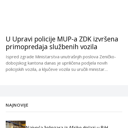
U Upravi policije MUP-a ZDK izvršena
primopredaja službenih vozila
Ispred zgrade Ministarstva unutrašnjih poslova Zeničko-
dobojskog kantona danas je upriličena podjela novih
policijskih vozila, a ključeve vozila su uručili ministar
unutrašnjih poslova Emir...
NAJNOVIJE
Najveća željezara iz Afrike dolazi u BiH,