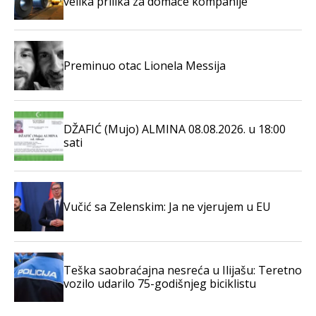
velika prilika za domaće kompanije
Preminuo otac Lionela Messija
DŽAFIĆ (Mujo) ALMINA 08.08.2026. u 18:00
sati
Vučić sa Zelenskim: Ja ne vjerujem u EU
Teška saobraćajna nesreća u Ilijašu: Teretno
vozilo udarilo 75-godišnjeg biciklistu