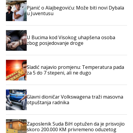
Pjanić o Alajbegoviću: Može biti novi Dybala
u Juventusu
U Bucima kod Visokog uhapšena osoba
zbog posjedovanje droge
Sladić najavio promjenu: Temperatura pada
za 5 do 7 stepeni, ali ne dugo
Glavni dioničar Volkswagena traži masovna
otpuštanja radnika
Zaposlenik Suda BiH optužen da je prisvojio
skoro 200.000 KM privremeno oduzetog