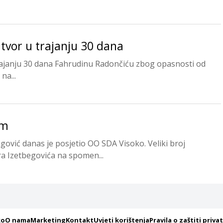
tvor u trajanju 30 dana
trajanju 30 dana Fahrudinu Radončiću zbog opasnosti od
na...
om
gović danas je posjetio OO SDA Visoko. Veliki broj
a Izetbegovića na spomen...
ko
O nama
Marketing
Kontakt
Uvjeti korištenja
Pravila o zaštiti priva