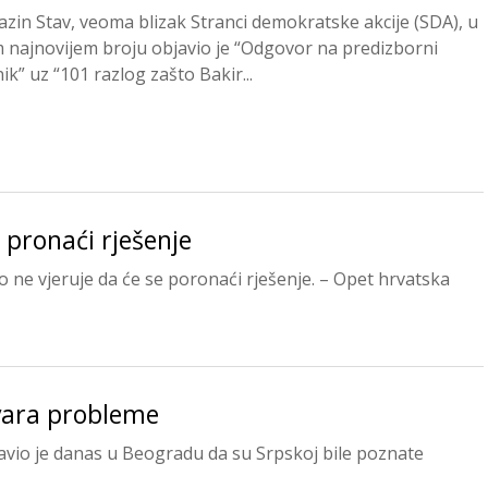
zin Stav, veoma blizak Stranci demokratske akcije (SDA), u
 najnovijem broju objavio je “Odgovor na predizborni
ik” uz “101 razlog zašto Bakir...
 pronaći rješenje
 ne vjeruje da će se poronaći rješenje. – Opet hrvatska
tvara probleme
avio je danas u Beogradu da su Srpskoj bile poznate