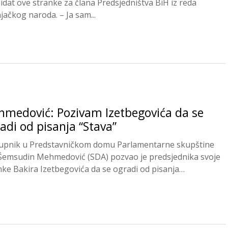
idat ove stranke za člana Predsjedništva BiH iz reda
jačkog naroda. – Ja sam...
medović: Pozivam Izetbegovića da se
adi od pisanja “Stava”
upnik u Predstavničkom domu Parlamentarne skupštine
Šemsudin Mehmedović (SDA) pozvao je predsjednika svoje
nke Bakira Izetbegovića da se ogradi od pisanja
čnika...