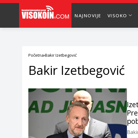
NAJNOVIJE
VISOKO
Početna
Bakir Izetbegović
Bakir Izetbegović
Ize
Pre
pob
Baki