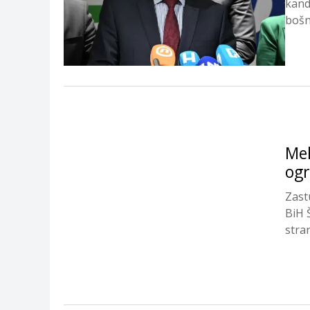
kand
bošn
Meh
ogr
Zast
BiH 
stra
sedmi