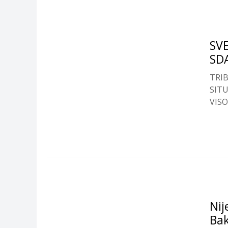
SV
SD
TRI
SIT
VISO
Nij
Bak