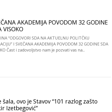
EČANA AKADEMIJA POVODOM 32 GODINE
A VISOKO
BINA “ODGOVORI SDA NA AKTUELNU POLITČKU
UACIJU” I SVEČANA AKADEMIJA POVODOM 32 GODINE SDA
KO Čast i zadovoljstvo nam je pozvati vas na...
e šala, ovo je Stavov “101 razlog zašto
ir Izetbegović”