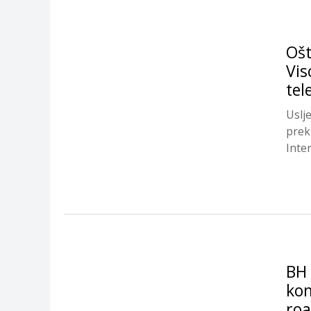
Ošt
Vis
tel
Uslje
prek
Inte
BH 
kom
ro