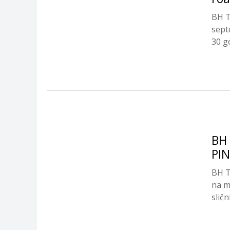
BH T
sept
30 go
BH 
PIN
BH T
na m
sličn