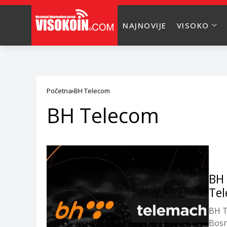
NAJNOVIJE
VISOKO
Početna
BH Telecom
BH Telecom
BH 
Te
BH T
Bosn