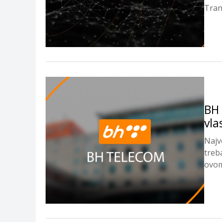
Tran
BH 
vla
Najv
treb
ovom