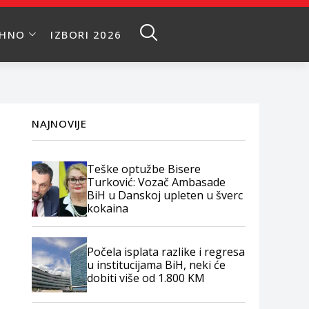
EHNO
IZBORI 2026
NAJNOVIJE
Teške optužbe Bisere
Turković: Vozač Ambasade
BiH u Danskoj upleten u šverc
kokaina
Počela isplata razlike i regresa
u institucijama BiH, neki će
dobiti više od 1.800 KM