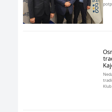
potp
Osn
tra
Kaj
Neda
trad
Klub
Club.