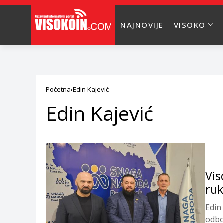
NAJNOVIJE
VISOKO
Početna
Edin Kajević
Edin Kajević
Vis
ruk
Edin
odbo