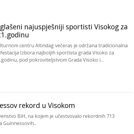
glašeni najuspješniji sportisti Visokog za
21.godinu
lturnom centru Altindag večeras je održana tradicionalna
festacija Izbora najboljih sportista grada Visoko za
.godinu, pod pokroviteljstvom Grada Visoko i
onačelnika Mirze...
nessov rekord u Visokom
enstvo BiH, na kojem je učestvovalo rekordnih 713
a Guinnessovih...