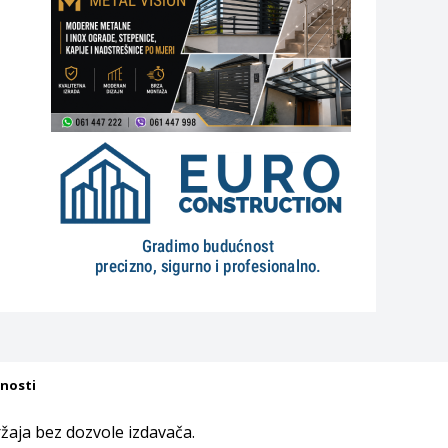
tnosti
aja bez dozvole izdavača.