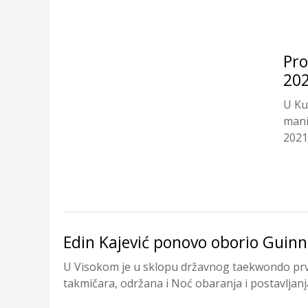
Pro
20
U Ku
mani
2021
grad
Edin Kajević ponovo oborio Guin
U Visokom je u sklopu državnog taekwondo prv
takmičara, održana i Noć obaranja i postavljanj