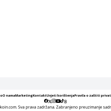
ko
O nama
Marketing
Kontakt
Uvjeti korištenja
Pravila o zaštiti priva
koin.com. Sva prava zadržana. Zabranjeno preuzimanje sadrž