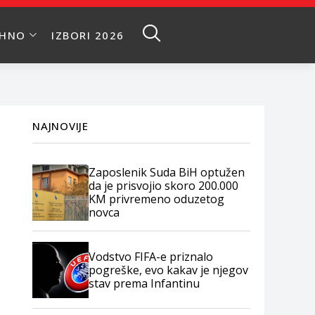
EHNO
IZBORI 2026
NAJNOVIJE
Zaposlenik Suda BiH optužen
da je prisvojio skoro 200.000
KM privremeno oduzetog
novca
Vodstvo FIFA-e priznalo
pogreške, evo kakav je njegov
stav prema Infantinu