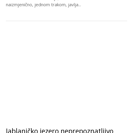
naizmjenično, jednom trakom, javlja...
Jablaničko jezero neprepoznatljivo