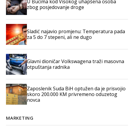
U Bucima kod Visokog uhapšena osoba
zbog posjedovanje droge
Sladić najavio promjenu: Temperatura pada
za 5 do 7 stepeni, ali ne dugo
Glavni dioničar Volkswagena traži masovna
otpuštanja radnika
Zaposlenik Suda BiH optužen da je prisvojio
skoro 200.000 KM privremeno oduzetog
novca
MARKETING