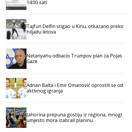
14:00 sati
Tajfun Delfin stigao u Kinu, otkazano preko
hiljadu letova
Netanyahu odbacio Trumpov plan za Pojas
Gaze
Adnan Balta i Emir Omanović oprostili se od
aktivnog igranja
Jahorina prepuna gostiju iz regiona, mnogi
umjesto mora izabrali planinu