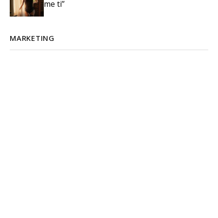
me ti”
MARKETING