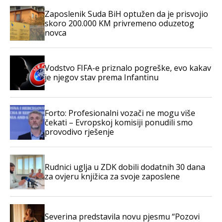
Zaposlenik Suda BiH optužen da je prisvojio
skoro 200.000 KM privremeno oduzetog
novca
Vodstvo FIFA-e priznalo pogreške, evo kakav
je njegov stav prema Infantinu
Forto: Profesionalni vozači ne mogu više
čekati – Evropskoj komisiji ponudili smo
provodivo rješenje
Rudnici uglja u ZDK dobili dodatnih 30 dana
za ovjeru knjižica za svoje zaposlene
Severina predstavila novu pjesmu “Pozovi