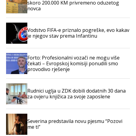
skoro 200.000 KM privremeno oduzetog
novca
Vodstvo FIFA-e priznalo pogreške, evo kakav
je njegov stav prema Infantinu
Forto: Profesionalni vozači ne mogu više
čekati – Evropskoj komisiji ponudili smo
provodivo rješenje
Rudnici uglja u ZDK dobili dodatnih 30 dana
za ovjeru knjižica za svoje zaposlene
Severina predstavila novu pjesmu “Pozovi
me ti”