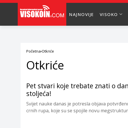
NAJNOVIJE
VISOKO
Početna
Otkriće
Otkriće
Pet stvari koje trebate znati o 
stoljeća!
Svijet nauke danas je potresla objava potvrđeno
crnih rupa, koje su se spojile novu megstrukturu,