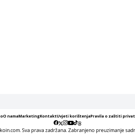
ko
O nama
Marketing
Kontakt
Uvjeti korištenja
Pravila o zaštiti priva
koin.com. Sva prava zadržana. Zabranjeno preuzimanje sadrž