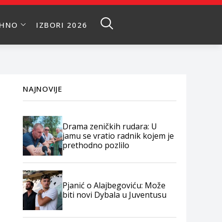
EHNO
IZBORI 2026
NAJNOVIJE
Drama zeničkih rudara: U
jamu se vratio radnik kojem je
prethodno pozlilo
Pjanić o Alajbegoviću: Može
biti novi Dybala u Juventusu