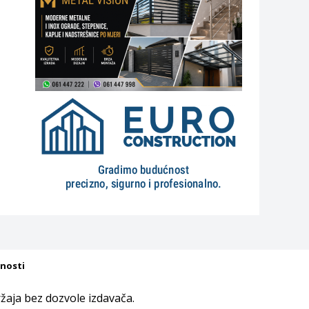
tnosti
aja bez dozvole izdavača.