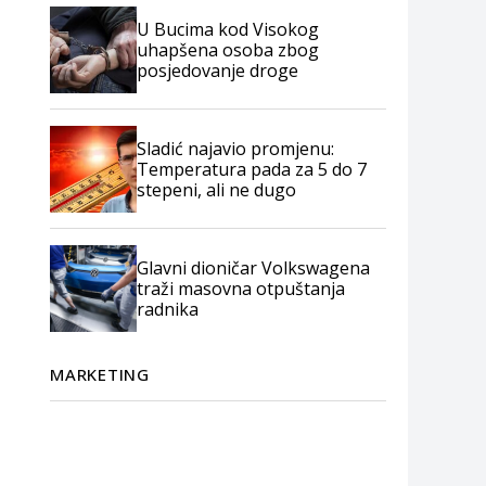
U Bucima kod Visokog
uhapšena osoba zbog
posjedovanje droge
Sladić najavio promjenu:
Temperatura pada za 5 do 7
stepeni, ali ne dugo
Glavni dioničar Volkswagena
traži masovna otpuštanja
radnika
MARKETING