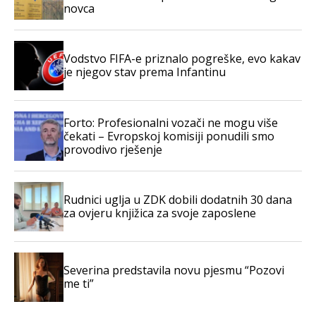
novca
Vodstvo FIFA-e priznalo pogreške, evo kakav
je njegov stav prema Infantinu
Forto: Profesionalni vozači ne mogu više
čekati – Evropskoj komisiji ponudili smo
provodivo rješenje
Rudnici uglja u ZDK dobili dodatnih 30 dana
za ovjeru knjižica za svoje zaposlene
Severina predstavila novu pjesmu “Pozovi
me ti”