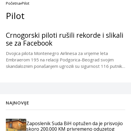
Početna
Pilot
Pilot
Crnogorski piloti rušili rekorde i slikali
se za Facebook
Dvojica pilota Montenegro Airlinesa za vrijeme leta
Embraerom 195 na relaciji Podgorica-Beograd svojim
skandaloznim ponašanjem ugrozili su sigurnost 116 putnika
u avionu. Kako...
NAJNOVIJE
Zaposlenik Suda BiH optužen da je prisvojio
skoro 200.000 KM privremeno oduzetog