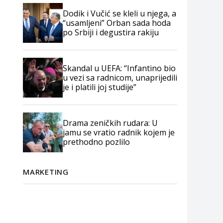
Dodik i Vučić se kleli u njega, a
“usamljeni” Orban sada hoda
po Srbiji i degustira rakiju
Skandal u UEFA: “Infantino bio
u vezi sa radnicom, unaprijedili
je i platili joj studije”
Drama zeničkih rudara: U
jamu se vratio radnik kojem je
prethodno pozlilo
MARKETING