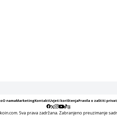
ko
O nama
Marketing
Kontakt
Uvjeti korištenja
Pravila o zaštiti priva
koin.com. Sva prava zadržana. Zabranjeno preuzimanje sadrž