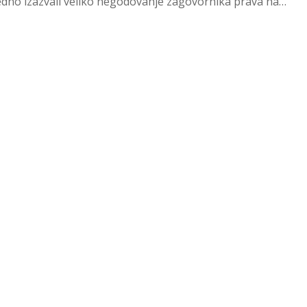
edno izazvali veliko negodovanje zagovornika prava na
u...