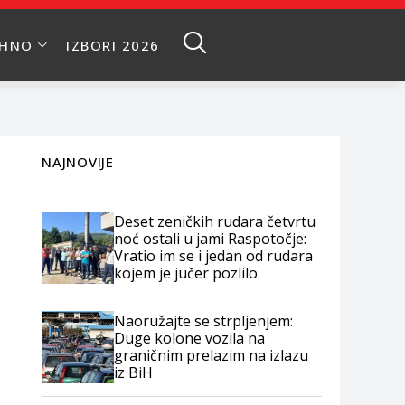
EHNO
IZBORI 2026
NAJNOVIJE
Deset zeničkih rudara četvrtu
noć ostali u jami Raspotočje:
Vratio im se i jedan od rudara
kojem je jučer pozlilo
Naoružajte se strpljenjem:
Duge kolone vozila na
graničnim prelazim na izlazu
iz BiH