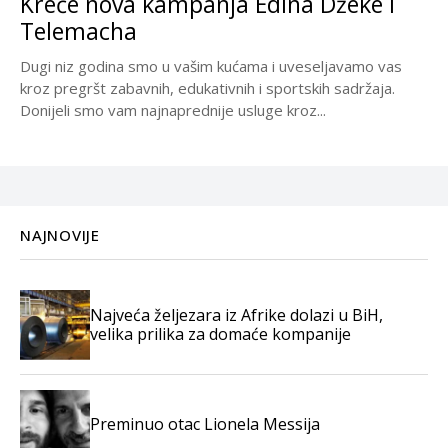
Kreće nova kampanja Edina Džeke i
Telemacha
Dugi niz godina smo u vašim kućama i uveseljavamo vas
kroz pregršt zabavnih, edukativnih i sportskih sadržaja.
Donijeli smo vam najnaprednije usluge kroz...
NAJNOVIJE
Najveća željezara iz Afrike dolazi u BiH,
velika prilika za domaće kompanije
Preminuo otac Lionela Messija