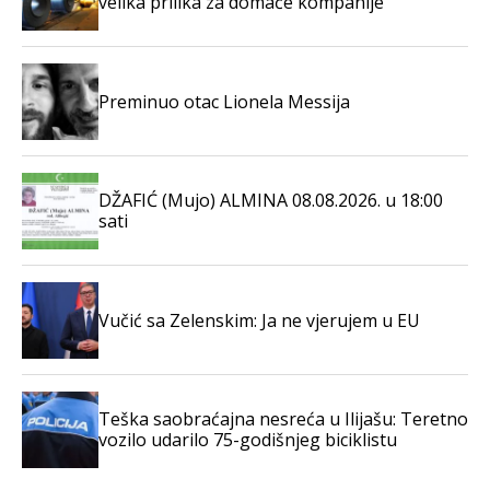
velika prilika za domaće kompanije
Preminuo otac Lionela Messija
DŽAFIĆ (Mujo) ALMINA 08.08.2026. u 18:00
sati
Vučić sa Zelenskim: Ja ne vjerujem u EU
Teška saobraćajna nesreća u Ilijašu: Teretno
vozilo udarilo 75-godišnjeg biciklistu