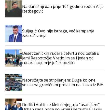
Na današnji dan prije 101 godinu rođen Alija
Izetbegović
Suljagić: Ovo nije istraga, već kampanja
zastrašivanja
Deset zeničkih rudara četvrtu noć ostali u
jami Raspotočje: Vratio im se i jedan od
rudara kojem je jučer pozlilo
Naoružajte se strpljenjem: Duge kolone
vozila na graničnim prelazim na izlazu iz BiH
Dodik i Vučić se kleli u njega, a “usamljeni”
Orban sada hoda po Srbiji i degustira rakiju