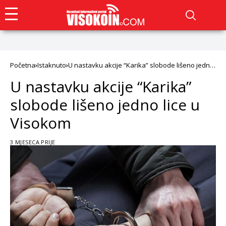
Početna
Istaknuto
U nastavku akcije “Karika” slobode lišeno jedno
lice u Visokom
U nastavku akcije “Karika”
slobode lišeno jedno lice u
Visokom
3 MJESECA PRIJE