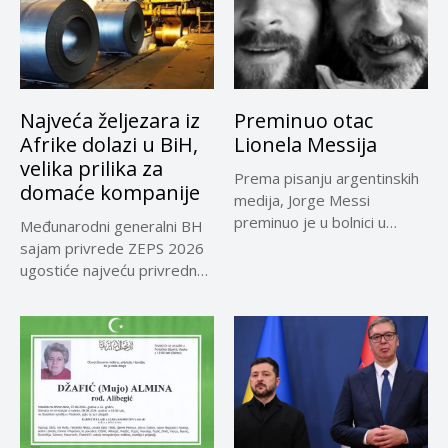
Najveća željezara iz
Preminuo otac
Afrike dolazi u BiH,
Lionela Messija
velika prilika za
Prema pisanju argentinskih
domaće kompanije
medija, Jorge Messi
preminuo je u bolnici u
Međunarodni generalni BH
Rosariju...
sajam privrede ZEPS 2026
ugostiće najveću privrednu
delegaciju iz...