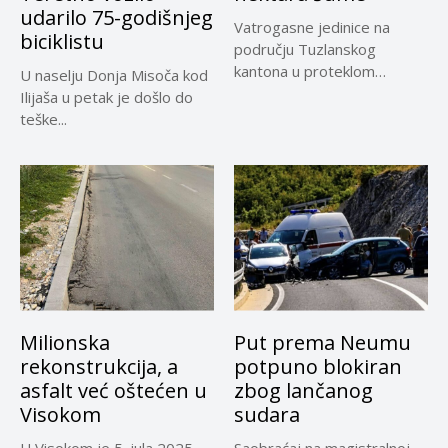
udarilo 75-godišnjeg
Vatrogasne jedinice na
biciklistu
području Tuzlanskog
kantona u proteklom
U naselju Donja Misoča kod
periodu imale su više...
Ilijaša u petak je došlo do
teške...
Milionska
Put prema Neumu
rekonstrukcija, a
potpuno blokiran
asfalt već oštećen u
zbog lančanog
Visokom
sudara
U Visokom je 5. jula 2025.
Saobraćaj na magistralnoj