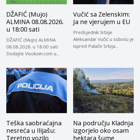
DŽAFIĆ (Mujo)
Vučić sa Zelenskim:
ALMINA 08.08.2026.
Ja ne vjerujem u EU
u 18:00 sati
Predsjednik Srbije
Aleksandar Vučić u subotu je
DŽAFIĆ (Mujo) ALMINA
ispred Palače Srbija
08.08.2026. u 18:00 sati
dočekao predsjednika...
Dodajte Visokoin.com u
omiljene izvore...
Teška saobraćajna
Na području Kladnja
nesreća u Ilijašu:
izgorjelo oko osam
Teretno vozilo
hektara šume