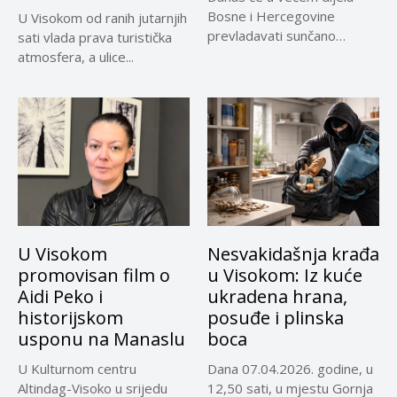
Bosne i Hercegovine
U Visokom od ranih jutarnjih
prevladavati sunčano
sati vlada prava turistička
vrijeme uz...
atmosfera, a ulice...
U Visokom
Nesvakidašnja krađa
promovisan film o
u Visokom: Iz kuće
Aidi Peko i
ukradena hrana,
historijskom
posuđe i plinska
usponu na Manaslu
boca
U Kulturnom centru
Dana 07.04.2026. godine, u
Altindag-Visoko u srijedu
12,50 sati, u mjestu Gornja