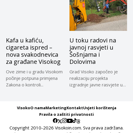
Kafa u kafiću,
U toku radovi na
cigareta ispred –
javnoj rasvjeti u
nova svakodnevica
Šošnjama i
za građane Visokog
Dolovima
Ove zime i u gradu Visokom
Grad Visoko započeo je
počinje potpuna primjena
realizaciju projekta
Zakona o kontroli...
izgradnje javne rasvjete u
naseljima Šošnje...
Visoko
O nama
Marketing
Kontakt
Uvjeti korištenja
Pravila o zaštiti privatnosti
Copyright 2010-2026 Visokoin.com. Sva prava zadržana.