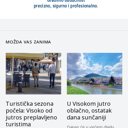
MOŽDA VAS ZANIMA
Turistička sezona
U Visokom jutro
počela: Visoko od
oblačno, ostatak
jutros preplavljeno
dana sunčaniji
turistima
Danas će u većem dijelu