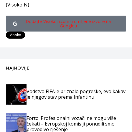
(VisokoIN)
Dodajte Visokoin.com u omiljene izvore na
Googleu
Visoko
NAJNOVIJE
Vodstvo FIFA-e priznalo pogreške, evo kakav
je njegov stav prema Infantinu
Forto: Profesionalni vozači ne mogu više
čekati – Evropskoj komisiji ponudili smo
provodivo rješenje