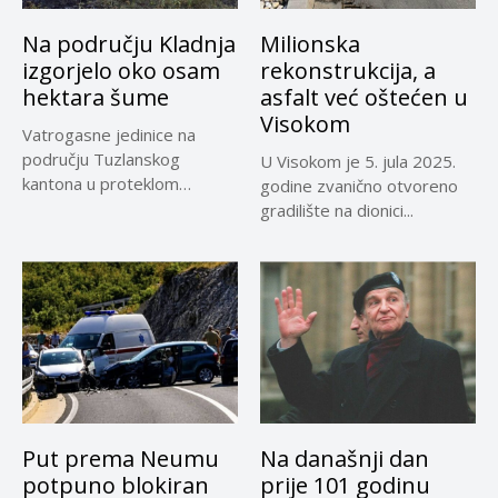
Na području Kladnja
Milionska
izgorjelo oko osam
rekonstrukcija, a
hektara šume
asfalt već oštećen u
Visokom
Vatrogasne jedinice na
području Tuzlanskog
U Visokom je 5. jula 2025.
kantona u proteklom
godine zvanično otvoreno
periodu imale su više...
gradilište na dionici...
Put prema Neumu
Na današnji dan
potpuno blokiran
prije 101 godinu