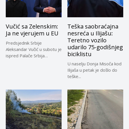
Vučić sa Zelenskim:
Teška saobraćajna
Ja ne vjerujem u EU
nesreća u Ilijašu:
Teretno vozilo
Predsjednik Srbije
udarilo 75-godišnjeg
Aleksandar Vučić u subotu je
biciklistu
ispred Palače Srbija
dočekao predsjednika...
U naselju Donja Misoča kod
Ilijaša u petak je došlo do
teške...