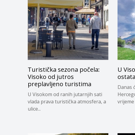
Turistička sezona počela:
U Vis
Visoko od jutros
ostata
preplavljeno turistima
Danas ć
U Visokom od ranih jutarnjih sati
Hercego
vlada prava turistička atmosfera, a
vrijeme 
ulice...