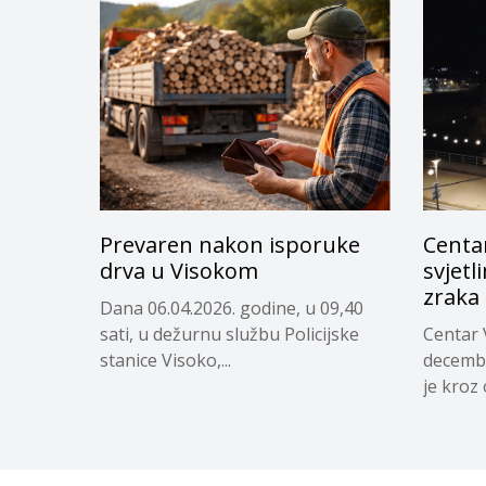
Prevaren nakon isporuke
Centa
drva u Visokom
svjetl
zraka
Dana 06.04.2026. godine, u 09,40
sati, u dežurnu službu Policijske
Centar 
stanice Visoko,...
decembr
je kroz 