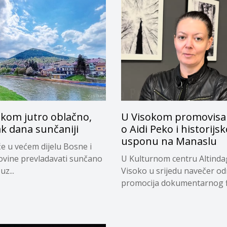
okom jutro oblačno,
U Visokom promovisan
k dana sunčaniji
o Aidi Peko i historij
usponu na Manaslu
e u većem dijelu Bosne i
vine prevladavati sunčano
U Kulturnom centru Altinda
uz...
Visoko u srijedu navečer od
promocija dokumentarnog fi