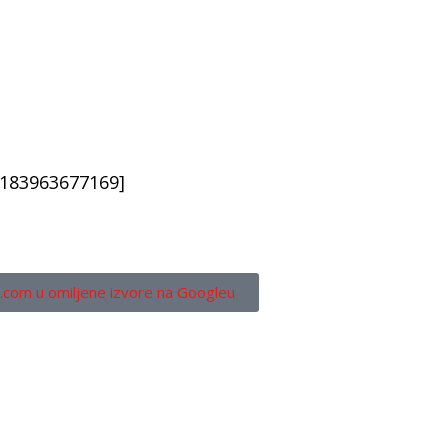
2183963677169]
.com u omiljene izvore na Googleu