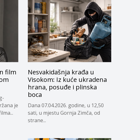
 film
Nesvakidašnja krađa u
skom
Visokom: Iz kuće ukradena
hrana, posuđe i plinska
boca
g-
ržana je
Dana 07.04.2026. godine, u 12,50
lma...
sati, u mjestu Gornja Zimča, od
strane...