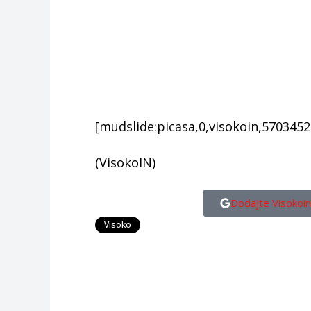
[mudslide:picasa,0,visokoin,570345
(VisokoIN)
Dodajte Visokoin
Visoko