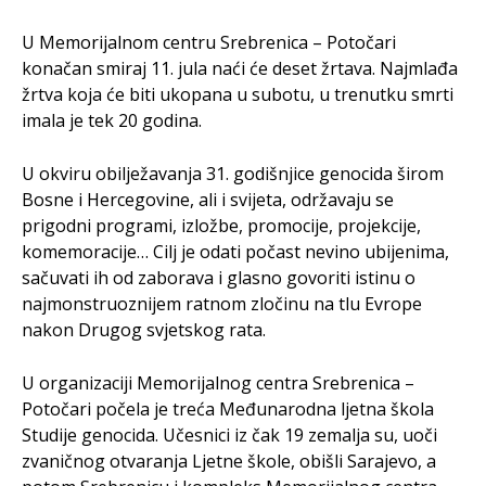
U Memorijalnom centru Srebrenica – Potočari
konačan smiraj 11. jula naći će deset žrtava. Najmlađa
žrtva koja će biti ukopana u subotu, u trenutku smrti
imala je tek 20 godina.
U okviru obilježavanja 31. godišnjice genocida širom
Bosne i Hercegovine, ali i svijeta, održavaju se
prigodni programi, izložbe, promocije, projekcije,
komemoracije… Cilj je odati počast nevino ubijenima,
sačuvati ih od zaborava i glasno govoriti istinu o
najmonstruoznijem ratnom zločinu na tlu Evrope
nakon Drugog svjetskog rata.
U organizaciji Memorijalnog centra Srebrenica –
Potočari počela je treća Međunarodna ljetna škola
Studije genocida. Učesnici iz čak 19 zemalja su, uoči
zvaničnog otvaranja Ljetne škole, obišli Sarajevo, a