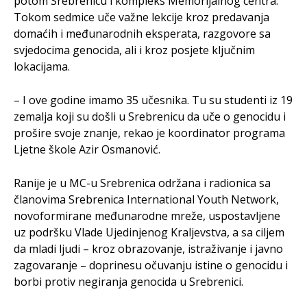
potom Srebrenicu i kompleks Memorijalnog centra.
Tokom sedmice uče važne lekcije kroz predavanja
domaćih i međunarodnih eksperata, razgovore sa
svjedocima genocida, ali i kroz posjete ključnim
lokacijama.
– I ove godine imamo 35 učesnika. Tu su studenti iz 19
zemalja koji su došli u Srebrenicu da uče o genocidu i
prošire svoje znanje, rekao je koordinator programa
Ljetne škole Azir Osmanović.
Ranije je u MC-u Srebrenica održana i radionica sa
članovima Srebrenica International Youth Network,
novoformirane međunarodne mreže, uspostavljene
uz podršku Vlade Ujedinjenog Kraljevstva, a sa ciljem
da mladi ljudi – kroz obrazovanje, istraživanje i javno
zagovaranje – doprinesu očuvanju istine o genocidu i
borbi protiv negiranja genocida u Srebrenici.