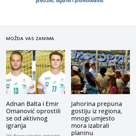
MOŽDA VAS ZANIMA
Adnan Balta i Emir
Jahorina prepuna
Omanović oprostili
gostiju iz regiona,
se od aktivnog
mnogi umjesto
igranja
mora izabrali
planinu
RK Bosna Visoko oprostio