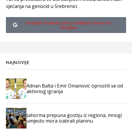
sjećanja na genocid u Srebrenici.
Dodajte Visokoin.com u omiljene izvore na
Googleu
NAJNOVIJE
Adnan Balta i Emir Omanović oprostili se od
aktivnog igranja
Jahorina prepuna gostiju iz regiona, mnogi
umjesto mora izabrali planinu