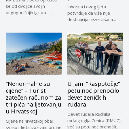
se od dvojice svojih
Jahorina i ovog ljeta
dugogodišnjih igrača –
potvrđuje da više nije
Adnana...
destinacija rezervisana
samo za...
“Nenormalne su
U jami “Raspotočje”
cijene” – Turist
petu noć prenoćilo
zatečen računom za
devet zeničkih
tri pića na ljetovanju
rudara
u Hrvatskoj
Devet rudara Rudnika
mrkog uglja Zenica (RMUZ)
Cijene na hrvatskoj obali
već su petu noć prenoćili...
svakog ljeta izazivaju brojne