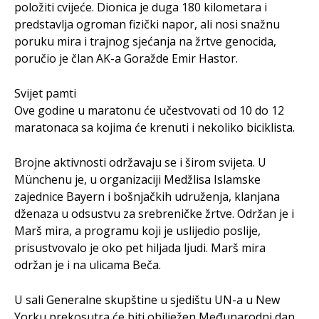
položiti cvijeće. Dionica je duga 180 kilometara i
predstavlja ogroman fizički napor, ali nosi snažnu
poruku mira i trajnog sjećanja na žrtve genocida,
poručio je član AK-a Goražde Emir Hastor.
Svijet pamti
Ove godine u maratonu će učestvovati od 10 do 12
maratonaca sa kojima će krenuti i nekoliko biciklista.
Brojne aktivnosti održavaju se i širom svijeta. U
Münchenu je, u organizaciji Medžlisa Islamske
zajednice Bayern i bošnjačkih udruženja, klanjana
dženaza u odsustvu za srebreničke žrtve. Održan je i
Marš mira, a programu koji je uslijedio poslije,
prisustvovalo je oko pet hiljada ljudi. Marš mira
održan je i na ulicama Beča.
U sali Generalne skupštine u sjedištu UN-a u New
Yorku prekosutra će biti obilježen Međunarodni dan