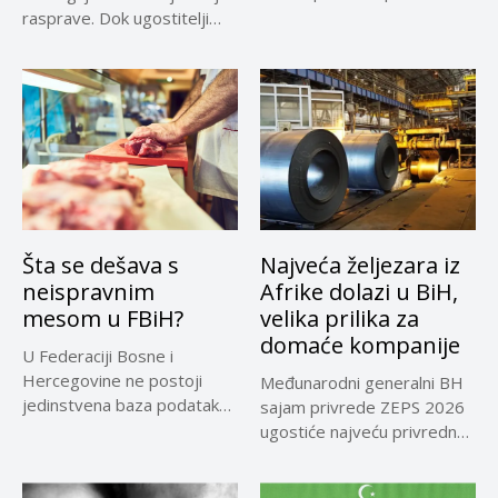
rasprave. Dok ugostitelji
upozoravaju...
Šta se dešava s
Najveća željezara iz
neispravnim
Afrike dolazi u BiH,
mesom u FBiH?
velika prilika za
domaće kompanije
U Federaciji Bosne i
Hercegovine ne postoji
Međunarodni generalni BH
jedinstvena baza podataka
sajam privrede ZEPS 2026
o kontrolama,...
ugostiće najveću privrednu
delegaciju iz...