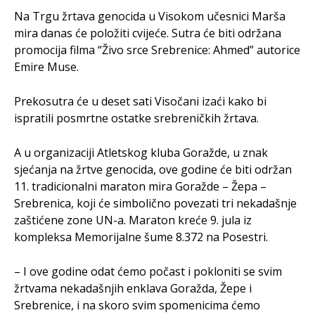
Na Trgu žrtava genocida u Visokom učesnici Marša
mira danas će položiti cvijeće. Sutra će biti održana
promocija filma “Živo srce Srebrenice: Ahmed” autorice
Emire Muse.
Prekosutra će u deset sati Visočani izaći kako bi
ispratili posmrtne ostatke srebreničkih žrtava.
A u organizaciji Atletskog kluba Goražde, u znak
sjećanja na žrtve genocida, ove godine će biti održan
11. tradicionalni maraton mira Goražde – Žepa –
Srebrenica, koji će simbolično povezati tri nekadašnje
zaštićene zone UN-a. Maraton kreće 9. jula iz
kompleksa Memorijalne šume 8.372 na Posestri.
– I ove godine odat ćemo počast i pokloniti se svim
žrtvama nekadašnjih enklava Goražda, Žepe i
Srebrenice, i na skoro svim spomenicima ćemo