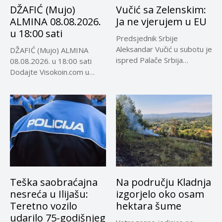
DŽAFIĆ (Mujo)
Vučić sa Zelenskim:
ALMINA 08.08.2026.
Ja ne vjerujem u EU
u 18:00 sati
Predsjednik Srbije
Aleksandar Vučić u subotu je
DŽAFIĆ (Mujo) ALMINA
ispred Palače Srbija
08.08.2026. u 18:00 sati
dočekao predsjednika...
Dodajte Visokoin.com u
omiljene izvore...
Teška saobraćajna
Na području Kladnja
nesreća u Ilijašu:
izgorjelo oko osam
Teretno vozilo
hektara šume
udarilo 75-godišnjeg