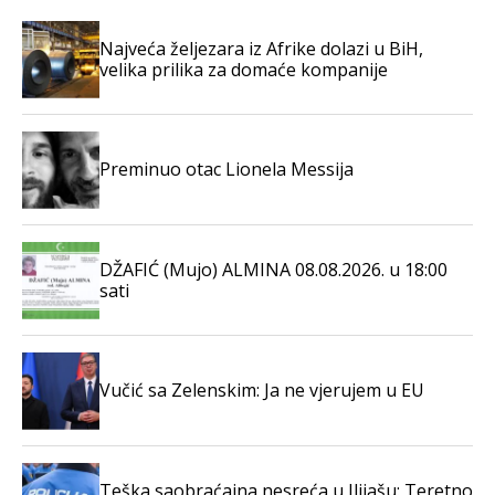
Najveća željezara iz Afrike dolazi u BiH,
velika prilika za domaće kompanije
Preminuo otac Lionela Messija
DŽAFIĆ (Mujo) ALMINA 08.08.2026. u 18:00
sati
Vučić sa Zelenskim: Ja ne vjerujem u EU
Teška saobraćajna nesreća u Ilijašu: Teretno