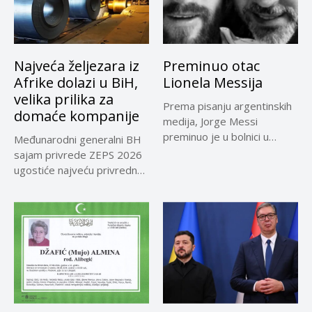
Najveća željezara iz
Preminuo otac
Afrike dolazi u BiH,
Lionela Messija
velika prilika za
Prema pisanju argentinskih
domaće kompanije
medija, Jorge Messi
preminuo je u bolnici u
Međunarodni generalni BH
Rosariju...
sajam privrede ZEPS 2026
ugostiće najveću privrednu
delegaciju iz...