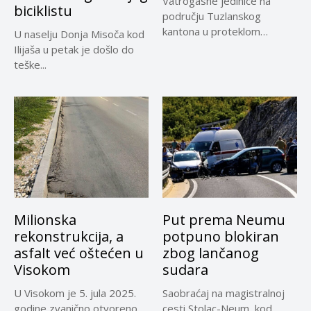
Vatrogasne jedinice na
biciklistu
području Tuzlanskog
kantona u proteklom
U naselju Donja Misoča kod
periodu imale su više...
Ilijaša u petak je došlo do
teške...
Milionska
Put prema Neumu
rekonstrukcija, a
potpuno blokiran
asfalt već oštećen u
zbog lančanog
Visokom
sudara
U Visokom je 5. jula 2025.
Saobraćaj na magistralnoj
godine zvanično otvoreno
cesti Stolac-Neum, kod