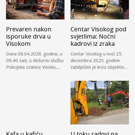
Prevaren nakon
Centar Visokog pod
isporuke drva u
svjetlima: Noćni
Visokom
kadrovi iz zraka
Dana 06.04.2026. godine, u
Centar Visokog u noći 25.
09,40 sati, u dežurnu službu
decembra 2025. godine
Policijske stanice Visoko,...
zabilježen je kroz objektiv...
Kafa u kafiću,
U toku radovi na