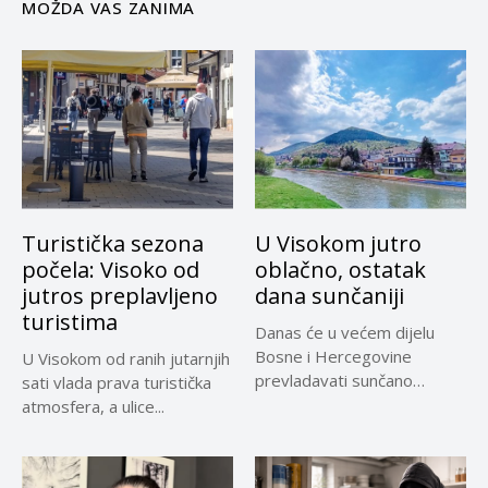
MOŽDA VAS ZANIMA
Turistička sezona
U Visokom jutro
počela: Visoko od
oblačno, ostatak
jutros preplavljeno
dana sunčaniji
turistima
Danas će u većem dijelu
Bosne i Hercegovine
U Visokom od ranih jutarnjih
prevladavati sunčano
sati vlada prava turistička
vrijeme uz...
atmosfera, a ulice...