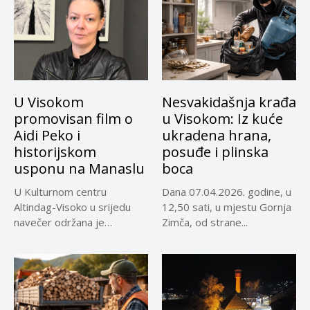
U Visokom
Nesvakidašnja krađa
promovisan film o
u Visokom: Iz kuće
Aidi Peko i
ukradena hrana,
historijskom
posuđe i plinska
usponu na Manaslu
boca
U Kulturnom centru
Dana 07.04.2026. godine, u
Altindag-Visoko u srijedu
12,50 sati, u mjestu Gornja
navečer održana je
Zimča, od strane...
promocija dokumentarnog
filma...