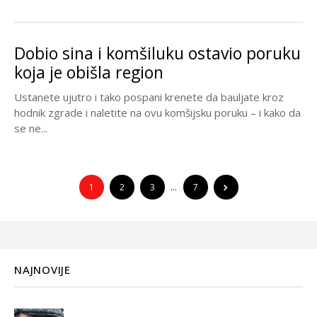
Dobio sina i komšiluku ostavio poruku
koja je obišla region
Ustanete ujutro i tako pospani krenete da bauljate kroz
hodnik zgrade i naletite na ovu komšijsku poruku – i kako da
se ne...
1
2
3
…
7
NAJNOVIJE