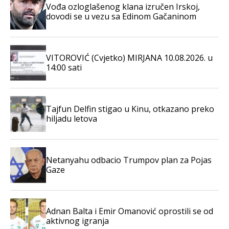
Vođa ozloglašenog klana izručen Irskoj,
dovodi se u vezu sa Edinom Gačaninom
VITOROVIĆ (Cvjetko) MIRJANA 10.08.2026. u
14:00 sati
Tajfun Delfin stigao u Kinu, otkazano preko
hiljadu letova
Netanyahu odbacio Trumpov plan za Pojas
Gaze
Adnan Balta i Emir Omanović oprostili se od
aktivnog igranja