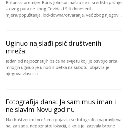
Britanski premijer Boris Johnson našao se u središtu pažnje
– ovog puta ne zbog Covida-19 ili donesenih
mjera/popuštanja, lockdowna/otvaranja, već zbog njegove
borbe...
Uginuo najslađi psić društvenih
mreža
Jedan od najpoznatijih psića na svijetu koji je osvojio srca
mnogih uginuo je u noći s petka na subotu, objavila je
njegova vlasnica...
Fotografija dana: Ja sam musliman i
ne slavim Novu godinu
Na društvenim mrežama pojavila se fotografija napravljena
na, za sada, nepoznatoj lokaciji, a koja je izazvala brojne