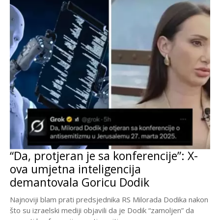
“Da, protjeran je sa konferencije”: X-
ova umjetna inteligencija
demantovala Goricu Dodik
Najnoviji blam prati predsjednika RS Milorada Dodika nakon
što su izraelski mediji objavili da je Dodik “zamoljen” da