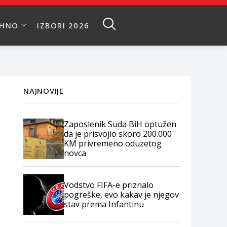
EHNO
IZBORI 2026
NAJNOVIJE
Zaposlenik Suda BiH optužen
da je prisvojio skoro 200.000
KM privremeno oduzetog
novca
Vodstvo FIFA-e priznalo
pogreške, evo kakav je njegov
stav prema Infantinu