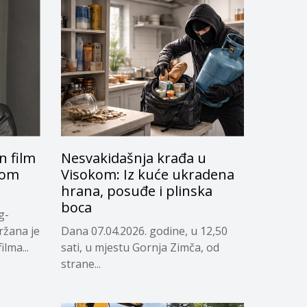
 film
Nesvakidašnja krađa u
skom
Visokom: Iz kuće ukradena
hrana, posuđe i plinska
boca
g-
ržana je
Dana 07.04.2026. godine, u 12,50
lma...
sati, u mjestu Gornja Zimča, od
strane...