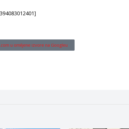
2394083012401]
.com u omiljene izvore na Googleu