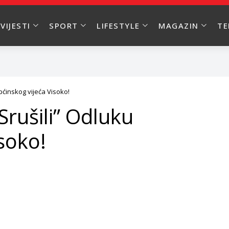
VIJESTI
SPORT
LIFESTYLE
MAGAZIN
T
Općinskog vijeća Visoko!
“Srušili” Odluku
soko!