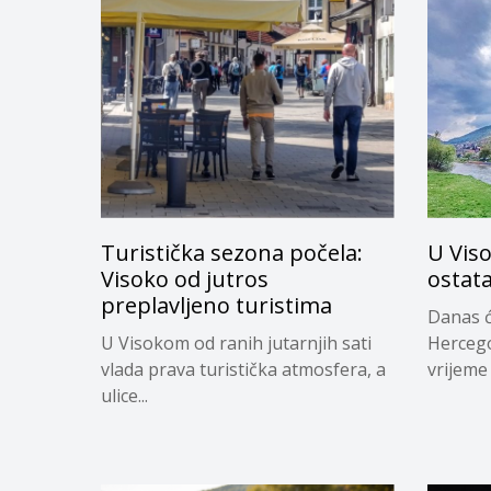
Turistička sezona počela:
U Vis
Visoko od jutros
ostata
preplavljeno turistima
Danas ć
U Visokom od ranih jutarnjih sati
Hercego
vlada prava turistička atmosfera, a
vrijeme 
ulice...