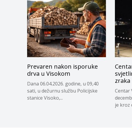
Prevaren nakon isporuke
Centa
drva u Visokom
svjetl
zraka
Dana 06.04.2026. godine, u 09,40
sati, u dežurnu službu Policijske
Centar 
stanice Visoko,...
decembr
je kroz 