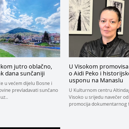
okom jutro oblačno,
U Visokom promovisan
k dana sunčaniji
o Aidi Peko i historij
usponu na Manaslu
e u većem dijelu Bosne i
vine prevladavati sunčano
U Kulturnom centru Altinda
uz...
Visoko u srijedu navečer od
promocija dokumentarnog fi