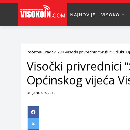
NAJNOVIJE
VISOKO
Početna
Gradovi ZDK
Visočki privrednici “Srušili” Odluku 
Visočki privrednici 
Općinskog vijeća Vi
28. JANUARA 2012.