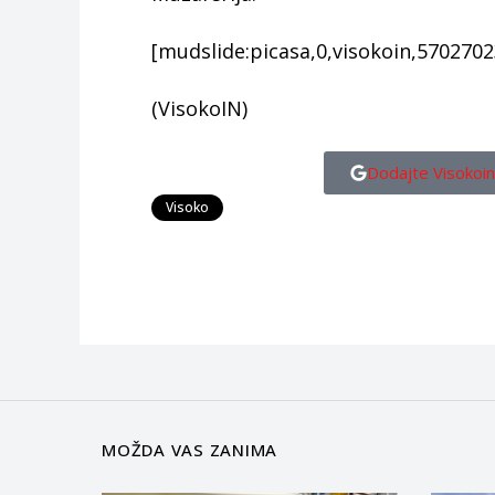
[mudslide:picasa,0,visokoin,570270
(VisokoIN)
Dodajte Visokoin
Visoko
MOŽDA VAS ZANIMA