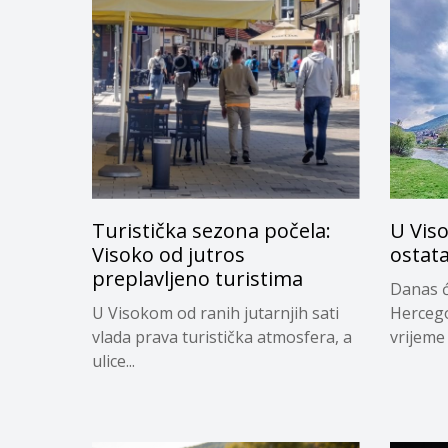
Turistička sezona počela:
U Vis
Visoko od jutros
ostata
preplavljeno turistima
Danas ć
U Visokom od ranih jutarnjih sati
Hercego
vlada prava turistička atmosfera, a
vrijeme 
ulice...