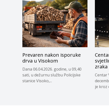
Prevaren nakon isporuke
Centa
drva u Visokom
svjetl
zraka
Dana 06.04.2026. godine, u 09,40
sati, u dežurnu službu Policijske
Centar 
stanice Visoko,...
decembr
je kroz 