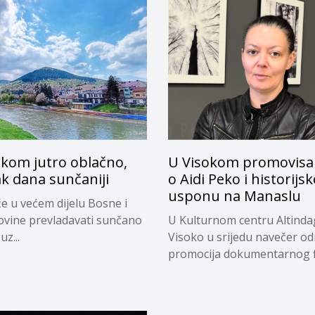
okom jutro oblačno,
U Visokom promovisan
k dana sunčaniji
o Aidi Peko i historij
usponu na Manaslu
e u većem dijelu Bosne i
vine prevladavati sunčano
U Kulturnom centru Altinda
uz...
Visoko u srijedu navečer od
promocija dokumentarnog fi