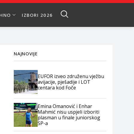
EHNO
IZBORI 2026
NAJNOVIJE
EUFOR izveo združenu vježbu
avijacije, pješadije i LOT
centara kod Foče
Emina Omanović i Enhar
Mahmić nisu uspjeli izboriti
plasman u finale juniorskog
SP-a