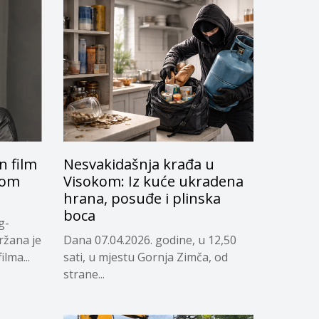
 film
Nesvakidašnja krađa u
skom
Visokom: Iz kuće ukradena
hrana, posuđe i plinska
boca
g-
ržana je
Dana 07.04.2026. godine, u 12,50
lma...
sati, u mjestu Gornja Zimča, od
strane...