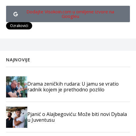
Dodajte Visokoin.com u omiljene izvore na
Googleu
Ozrakovići
NAJNOVIJE
Drama zeničkih rudara: U jamu se vratio
radnik kojem je prethodno pozlilo
Pjanić o Alajbegoviću: Može biti novi Dybala
u Juventusu