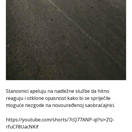
Stanovnici apeluju na nadležne službe da hitno
reaguju i otklone opasnost kako bi se spriječile
moguće nezgode na novouređenoj saobraćajnici.
https://youtube.com/shorts/7cQ77ANP-qI?si=ZQ-
rfuCF8UacNKif