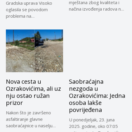
mještana zbog kvaliteta i
Gradska uprava Visoko
načina izvođenja radova na
oglasila se povodom
dionici...
problema na
novoizgrađenoj
saobraćajnici u naselju...
Nova cesta u
Saobraćajna
Ozrakovićima, ali uz
nezgoda u
nju ostao ružan
Ozrakovićima: Jedna
prizor
osoba lakše
povrijeđena
Nakon što je završeno
asfaltiranje glavne
U ponedjeljak, 23. juna
saobraćajnice u naselju
2025. godine, oko 07:05