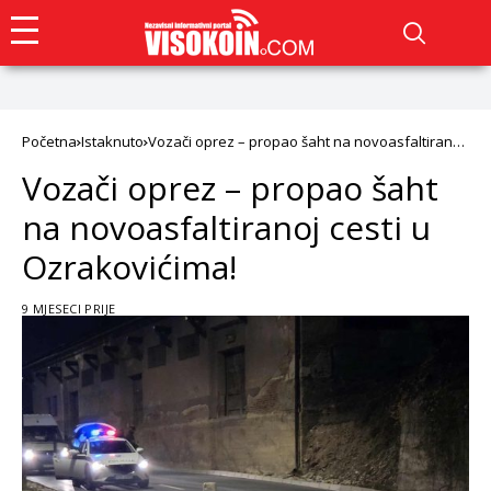
Početna
Istaknuto
Vozači oprez – propao šaht na novoasfaltiranoj
cesti u Ozrakovićima!
Vozači oprez – propao šaht
na novoasfaltiranoj cesti u
Ozrakovićima!
9 MJESECI PRIJE