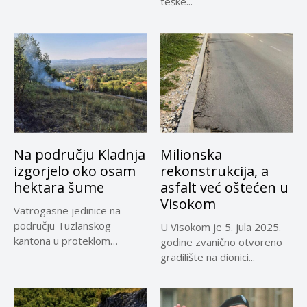
teške...
Na području Kladnja
Milionska
izgorjelo oko osam
rekonstrukcija, a
hektara šume
asfalt već oštećen u
Visokom
Vatrogasne jedinice na
području Tuzlanskog
U Visokom je 5. jula 2025.
kantona u proteklom
godine zvanično otvoreno
periodu imale su više...
gradilište na dionici...