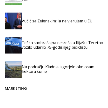
Vučić sa Zelenskim: Ja ne vjerujem u EU
Teška saobraćajna nesreća u Ilijašu: Teretno
vozilo udarilo 75-godišnjeg biciklistu
Na području Kladnja izgorjelo oko osam
hektara šume
MARKETING