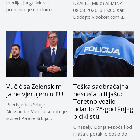
medija, Jorge Messi
DŽAFIĆ (Mujo) ALMINA
preminuo je u bolnici u
08.08.2026. u 18:00 sati
Rosariju...
Dodajte Visokoin.com u
omiljene izvore...
Vučić sa Zelenskim:
Teška saobraćajna
Ja ne vjerujem u EU
nesreća u Ilijašu:
Teretno vozilo
Predsjednik Srbije
udarilo 75-godišnjeg
Aleksandar Vučić u subotu je
biciklistu
ispred Palače Srbija
dočekao predsjednika...
U naselju Donja Misoča kod
Ilijaša u petak je došlo do