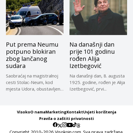
Put prema Neumu
Na današnji dan
potpuno blokiran
prije 101 godinu
zbog lančanog
rođen Alija
sudara
Izetbegović
Saobraćaj na magistralnoj
Na današnji dan, 8. augusta
cesti Stolac-Neum, kod
1925. godine, rođen je Alija
mjesta Udora, obustavljen
Izetbegović, prvi...
zbog nezgode, saopćeno...
Visoko
O nama
Marketing
Kontakt
Uvjeti korištenja
Pravila o zaštiti privatnosti
Copyright 2010-2026 Visokoin.com. Sva prava zadržana.