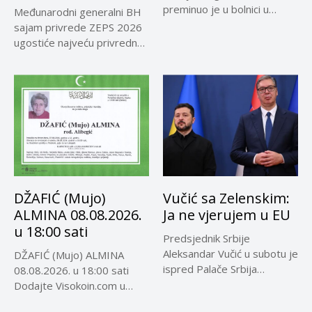
preminuo je u bolnici u
Međunarodni generalni BH
Rosariju...
sajam privrede ZEPS 2026
ugostiće najveću privrednu
delegaciju iz...
DŽAFIĆ (Mujo)
Vučić sa Zelenskim:
ALMINA 08.08.2026.
Ja ne vjerujem u EU
u 18:00 sati
Predsjednik Srbije
Aleksandar Vučić u subotu je
DŽAFIĆ (Mujo) ALMINA
ispred Palače Srbija
08.08.2026. u 18:00 sati
dočekao predsjednika...
Dodajte Visokoin.com u
omiljene izvore...