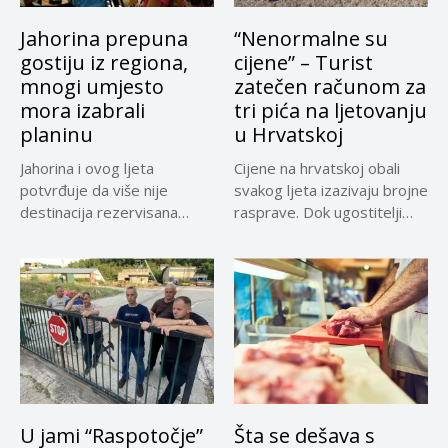
Jahorina prepuna
“Nenormalne su
gostiju iz regiona,
cijene” – Turist
mnogi umjesto
zatečen računom za
mora izabrali
tri pića na ljetovanju
planinu
u Hrvatskoj
Jahorina i ovog ljeta
Cijene na hrvatskoj obali
potvrđuje da više nije
svakog ljeta izazivaju brojne
destinacija rezervisana
rasprave. Dok ugostitelji
samo za...
upozoravaju...
U jami “Raspotočje”
Šta se dešava s