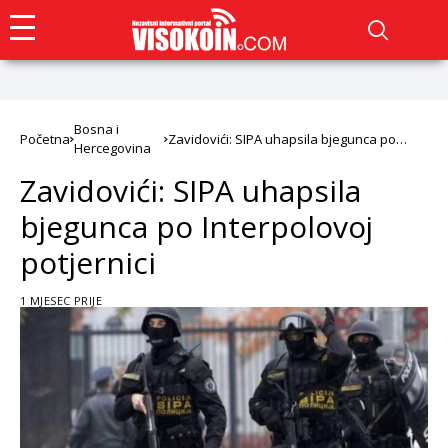
Bosna i
Početna
Zavidovići: SIPA uhapsila bjegunca po
Hercegovina
Interpolovoj potjernici
Zavidovići: SIPA uhapsila
bjegunca po Interpolovoj
potjernici
1 MJESEC PRIJE