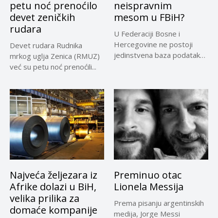
petu noć prenoćilo
neispravnim
devet zeničkih
mesom u FBiH?
rudara
U Federaciji Bosne i
Hercegovine ne postoji
Devet rudara Rudnika
jedinstvena baza podataka
mrkog uglja Zenica (RMUZ)
o kontrolama,...
već su petu noć prenoćili...
Najveća željezara iz
Preminuo otac
Afrike dolazi u BiH,
Lionela Messija
velika prilika za
Prema pisanju argentinskih
domaće kompanije
medija, Jorge Messi