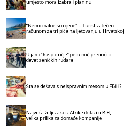
umjesto mora izabrali planinu
“Nenormalne su cijene” – Turist zatečen
računom za tri pića na ljetovanju u Hrvatskoj
U jami “Raspotočje” petu noć prenoćilo
devet zeničkih rudara
Šta se dešava s neispravnim mesom u FBiH?
Najveća željezara iz Afrike dolazi u BiH,
velika prilika za domaće kompanije