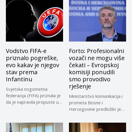
Vodstvo FIFA-e
Forto: Profesionalni
priznalo pogreške,
vozači ne mogu više
evo kakav je njegov
čekati – Evropskoj
stav prema
komisiji ponudili
Infantinu
smo provodivo
rješenje
Svjetska nogometna
federacija (FIFA) priznala je
Ministarstvo komunikacija i
da je napravila propuste u
prometa Bosne i
vezi...
Hercegovine predložilo je
Evropskoj komisiji
privremeno...