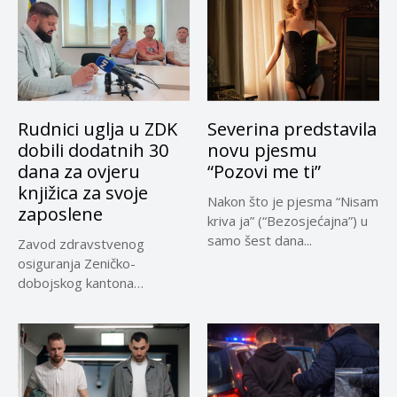
Rudnici uglja u ZDK
Severina predstavila
dobili dodatnih 30
novu pjesmu
dana za ovjeru
“Pozovi me ti”
knjižica za svoje
Nakon što je pjesma “Nisam
zaposlene
kriva ja” (“Bezosjećajna”) u
samo šest dana...
Zavod zdravstvenog
osiguranja Zeničko-
dobojskog kantona
omogućio je dodatni rok od
30 dana...