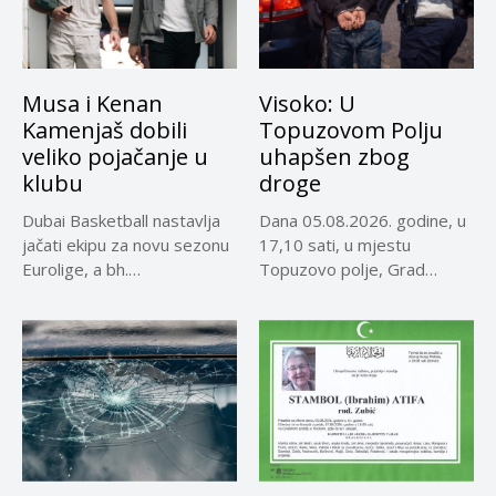
Musa i Kenan
Visoko: U
Kamenjaš dobili
Topuzovom Polju
veliko pojačanje u
uhapšen zbog
klubu
droge
Dubai Basketball nastavlja
Dana 05.08.2026. godine, u
jačati ekipu za novu sezonu
17,10 sati, u mjestu
Eurolige, a bh.
Topuzovo polje, Grad
reprezentativci...
Visoko,...