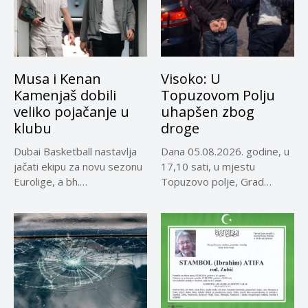
Musa i Kenan
Visoko: U
Kamenjaš dobili
Topuzovom Polju
veliko pojačanje u
uhapšen zbog
klubu
droge
Dubai Basketball nastavlja
Dana 05.08.2026. godine, u
jačati ekipu za novu sezonu
17,10 sati, u mjestu
Eurolige, a bh.
Topuzovo polje, Grad
reprezentativci...
Visoko,...