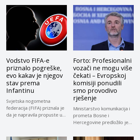
Vodstvo FIFA-e
Forto: Profesionalni
priznalo pogreške,
vozači ne mogu više
evo kakav je njegov
čekati – Evropskoj
stav prema
komisiji ponudili
Infantinu
smo provodivo
rješenje
Svjetska nogometna
federacija (FIFA) priznala je
Ministarstvo komunikacija i
da je napravila propuste u
prometa Bosne i
vezi...
Hercegovine predložilo je
Evropskoj komisiji
privremeno...