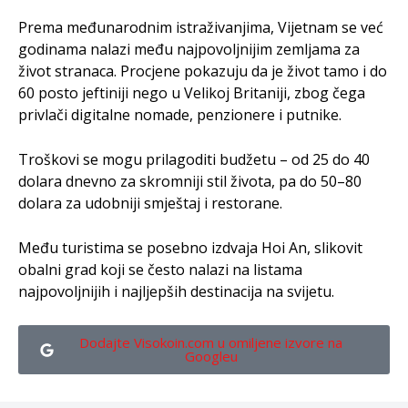
Prema međunarodnim istraživanjima, Vijetnam se već
godinama nalazi među najpovoljnijim zemljama za
život stranaca. Procjene pokazuju da je život tamo i do
60 posto jeftiniji nego u Velikoj Britaniji, zbog čega
privlači digitalne nomade, penzionere i putnike.
Troškovi se mogu prilagoditi budžetu – od 25 do 40
dolara dnevno za skromniji stil života, pa do 50–80
dolara za udobniji smještaj i restorane.
Među turistima se posebno izdvaja Hoi An, slikovit
obalni grad koji se često nalazi na listama
najpovoljnijih i najljepših destinacija na svijetu.
Dodajte Visokoin.com u omiljene izvore na
Googleu