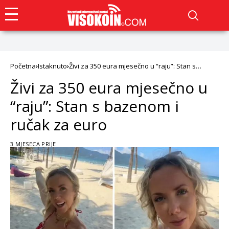
Početna
Istaknuto
Živi za 350 eura mjesečno u “raju”: Stan s
bazenom i ručak za euro
Živi za 350 eura mjesečno u
“raju”: Stan s bazenom i
ručak za euro
3 MJESECA PRIJE