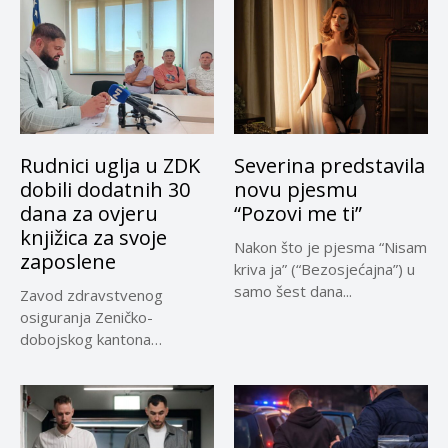
Rudnici uglja u ZDK
Severina predstavila
dobili dodatnih 30
novu pjesmu
dana za ovjeru
“Pozovi me ti”
knjižica za svoje
Nakon što je pjesma “Nisam
zaposlene
kriva ja” (“Bezosjećajna”) u
samo šest dana...
Zavod zdravstvenog
osiguranja Zeničko-
dobojskog kantona
omogućio je dodatni rok od
30 dana...