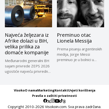
Najveća željezara iz
Preminuo otac
Afrike dolazi u BiH,
Lionela Messija
velika prilika za
Prema pisanju argentinskih
domaće kompanije
medija, Jorge Messi
preminuo je u bolnici u
Međunarodni generalni BH
Rosariju...
sajam privrede ZEPS 2026
ugostiće najveću privrednu
delegaciju iz...
Visoko
O nama
Marketing
Kontakt
Uvjeti korištenja
Pravila o zaštiti privatnosti
Copyright 2010-2026 Visokoin.com. Sva prava zadržana.