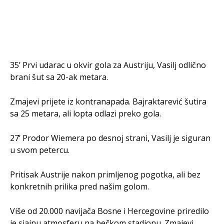
35’ Prvi udarac u okvir gola za Austriju, Vasilj odlično
brani šut sa 20-ak metara.
Zmajevi prijete iz kontranapada. Bajraktarević šutira
sa 25 metara, ali lopta odlazi preko gola.
27’ Prodor Wiemera po desnoj strani, Vasilj je siguran
u svom petercu.
Pritisak Austrije nakon primljenog pogotka, ali bez
konkretnih prilika pred našim golom.
Više od 20.000 navijača Bosne i Hercegovine priredilo
je sjajnu atmosferu na bečkom stadionu. Zmajevi