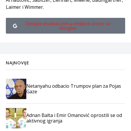
Arnautović, Sabitzer, Lienhart, Mwene, Baumgartner,
Laimer i Wimmer.
Dodajte Visokoin.com u omiljene izvore na
Googleu
NAJNOVIJE
Netanyahu odbacio Trumpov plan za Pojas
Gaze
Adnan Balta i Emir Omanović oprostili se od
aktivnog igranja