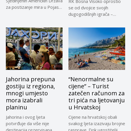
Sjedinjenih Američkih Država
RK Bosna Visoko oprostio
za postizanje mira u Pojasu
se od dvojice svojih
Gaze,...
dugogodišnjih igrača –
Adnana...
Jahorina prepuna
“Nenormalne su
gostiju iz regiona,
cijene” – Turist
mnogi umjesto
zatečen računom za
mora izabrali
tri pića na ljetovanju
planinu
u Hrvatskoj
Jahorina i ovog ljeta
Cijene na hrvatskoj obali
potvrđuje da više nije
svakog ljeta izazivaju brojne
destinacija rezervisana
rasprave. Dok ugostitelji