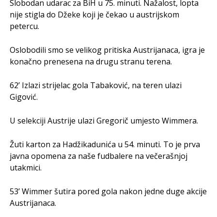
Slobodan udarac za BiH u 75. minuti. Nažalost, lopta
nije stigla do Džeke koji je čekao u austrijskom
petercu.
Oslobodili smo se velikog pritiska Austrijanaca, igra je
konačno prenesena na drugu stranu terena.
62’ Izlazi strijelac gola Tabaković, na teren ulazi
Gigović.
U selekciji Austrije ulazi Gregorič umjesto Wimmera.
Žuti karton za Hadžikadunića u 54. minuti. To je prva
javna opomena za naše fudbalere na večerašnjoj
utakmici.
53’ Wimmer šutira pored gola nakon jedne duge akcije
Austrijanaca.