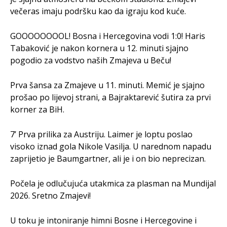
večeras imaju podršku kao da igraju kod kuće.
GOOOOOOOOL! Bosna i Hercegovina vodi 1:0! Haris
Tabaković je nakon kornera u 12. minuti sjajno
pogodio za vodstvo naših Zmajeva u Beču!
Prva šansa za Zmajeve u 11. minuti. Memić je sjajno
prošao po lijevoj strani, a Bajraktarević šutira za prvi
korner za BiH.
7’ Prva prilika za Austriju. Laimer je loptu poslao
visoko iznad gola Nikole Vasilja. U narednom napadu
zaprijetio je Baumgartner, ali je i on bio neprecizan.
Počela je odlučujuća utakmica za plasman na Mundijal
2026. Sretno Zmajevi!
U toku je intoniranje himni Bosne i Hercegovine i