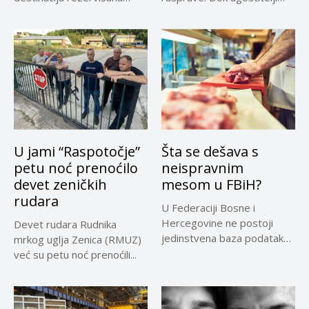
samo za...
upozoravaju...
U jami “Raspotočje”
Šta se dešava s
petu noć prenoćilo
neispravnim
devet zeničkih
mesom u FBiH?
rudara
U Federaciji Bosne i
Hercegovine ne postoji
Devet rudara Rudnika
jedinstvena baza podataka
mrkog uglja Zenica (RMUZ)
o kontrolama,...
već su petu noć prenoćili...