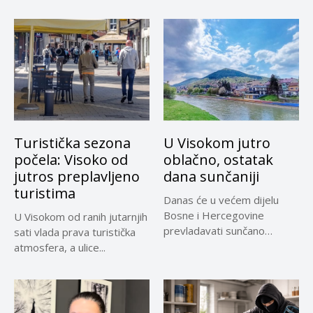
Turistička sezona
U Visokom jutro
počela: Visoko od
oblačno, ostatak
jutros preplavljeno
dana sunčaniji
turistima
Danas će u većem dijelu
Bosne i Hercegovine
U Visokom od ranih jutarnjih
prevladavati sunčano
sati vlada prava turistička
vrijeme uz...
atmosfera, a ulice...