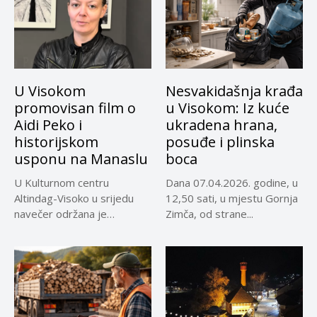
U Visokom
Nesvakidašnja krađa
promovisan film o
u Visokom: Iz kuće
Aidi Peko i
ukradena hrana,
historijskom
posuđe i plinska
usponu na Manaslu
boca
U Kulturnom centru
Dana 07.04.2026. godine, u
Altindag-Visoko u srijedu
12,50 sati, u mjestu Gornja
navečer održana je
Zimča, od strane...
promocija dokumentarnog
filma...