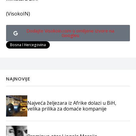
(VisokoIN)
Dodajte Visokoin.com u omiljene izvore na
Googleu
Bosna I Hercegovina
NAJNOVIJE
Najveća željezara iz Afrike dolazi u BiH,
velika prilika za domaće kompanije