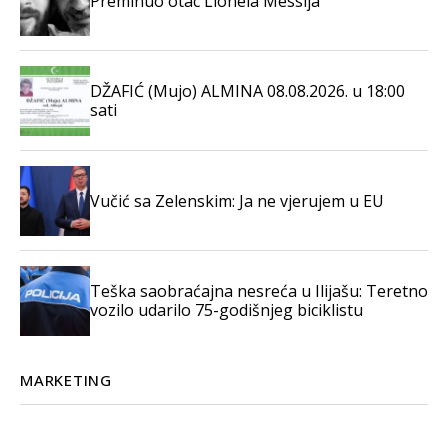
Preminuo otac Lionela Messija
DŽAFIĆ (Mujo) ALMINA 08.08.2026. u 18:00
sati
Vučić sa Zelenskim: Ja ne vjerujem u EU
Teška saobraćajna nesreća u Ilijašu: Teretno
vozilo udarilo 75-godišnjeg biciklistu
MARKETING