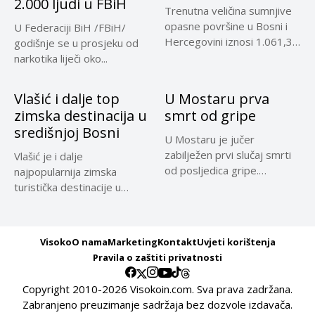
2.000 ljudi u FBiH
Trenutna veličina sumnjive
opasne površine u Bosni i
U Federaciji BiH /FBiH/
Hercegovini iznosi 1.061,32
godišnje se u prosjeku od
kilometara...
narkotika liječi oko...
Vlašić i dalje top
U Mostaru prva
zimska destinacija u
smrt od gripe
središnjoj Bosni
U Mostaru je jučer
zabilježen prvi slučaj smrti
Vlašić je i dalje
od posljedica gripe.
najpopularnija zimska
Preminula...
turistička destinacije u
središnjoj Bosni, a...
Visoko
O nama
Marketing
Kontakt
Uvjeti korištenja
Pravila o zaštiti privatnosti
Copyright 2010-2026 Visokoin.com. Sva prava zadržana.
Zabranjeno preuzimanje sadržaja bez dozvole izdavača.