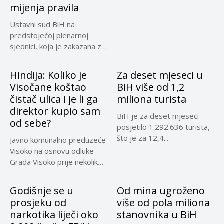
mijenja pravila
Ustavni sud BiH na
predstojećoj plenarnoj
sjednici, koja je zakazana za
30....
Hindija: Koliko je
Za deset mjeseci u
Visočane koštao
BiH više od 1,2
čistač ulica i je li ga
miliona turista
direktor kupio sam
BiH je za deset mjeseci
od sebe?
posjetilo 1.292.636 turista,
što je za 12,4...
Javno komunalno preduzeće
Visoko na osnovu odluke
Grada Visoko prije nekoliko
mjeseci...
Godišnje se u
Od mina ugroženo
prosjeku od
više od pola miliona
narkotika liječi oko
stanovnika u BiH