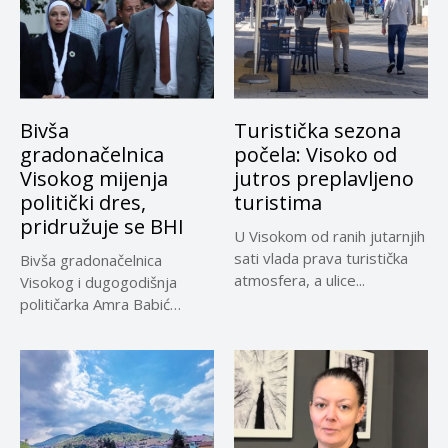
Bivša
Turistička sezona
gradonačelnica
počela: Visoko od
Visokog mijenja
jutros preplavljeno
politički dres,
turistima
pridružuje se BHI
U Visokom od ranih jutarnjih
sati vlada prava turistička
Bivša gradonačelnica
atmosfera, a ulice...
Visokog i dugogodišnja
političarka Amra Babić
napustila je Narod i...