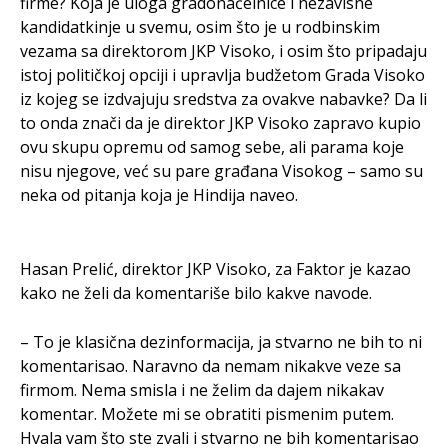
firme? Koja je uloga gradonačelnice i nezavisne
kandidatkinje u svemu, osim što je u rodbinskim
vezama sa direktorom JKP Visoko, i osim što pripadaju
istoj političkoj opciji i upravlja budžetom Grada Visoko
iz kojeg se izdvajuju sredstva za ovakve nabavke? Da li
to onda znači da je direktor JKP Visoko zapravo kupio
ovu skupu opremu od samog sebe, ali parama koje
nisu njegove, već su pare građana Visokog – samo su
neka od pitanja koja je Hindija naveo.
Hasan Prelić, direktor JKP Visoko, za Faktor je kazao
kako ne želi da komentariše bilo kakve navode.
– To je klasična dezinformacija, ja stvarno ne bih to ni
komentarisao. Naravno da nemam nikakve veze sa
firmom. Nema smisla i ne želim da dajem nikakav
komentar. Možete mi se obratiti pismenim putem.
Hvala vam što ste zvali i stvarno ne bih komentarisao