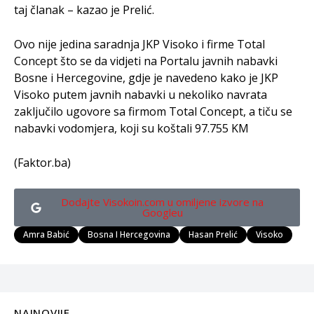
taj članak – kazao je Prelić.
Ovo nije jedina saradnja JKP Visoko i firme Total
Concept što se da vidjeti na Portalu javnih nabavki
Bosne i Hercegovine, gdje je navedeno kako je JKP
Visoko putem javnih nabavki u nekoliko navrata
zaključilo ugovore sa firmom Total Concept, a tiču se
nabavki vodomjera, koji su koštali 97.755 KM
(Faktor.ba)
Dodajte Visokoin.com u omiljene izvore na
Googleu
Amra Babić
Bosna I Hercegovina
Hasan Prelić
Visoko
NAJNOVIJE