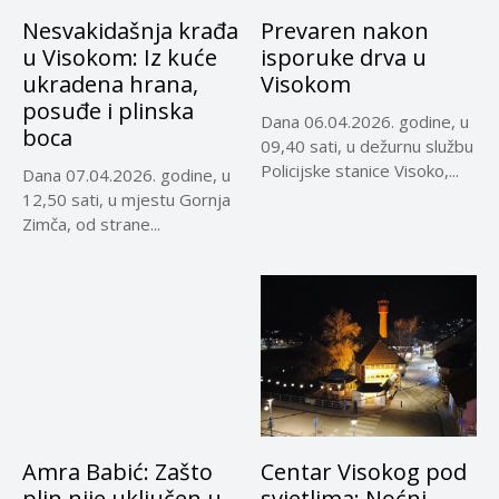
Nesvakidašnja krađa
Prevaren nakon
u Visokom: Iz kuće
isporuke drva u
ukradena hrana,
Visokom
posuđe i plinska
Dana 06.04.2026. godine, u
boca
09,40 sati, u dežurnu službu
Policijske stanice Visoko,...
Dana 07.04.2026. godine, u
12,50 sati, u mjestu Gornja
Zimča, od strane...
Amra Babić: Zašto
Centar Visokog pod
plin nije uključen u
svjetlima: Noćni