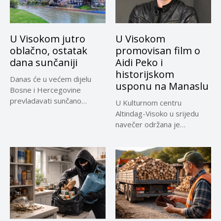
U Visokom jutro
U Visokom
oblačno, ostatak
promovisan film o
dana sunčaniji
Aidi Peko i
historijskom
Danas će u većem dijelu
usponu na Manaslu
Bosne i Hercegovine
prevladavati sunčano
U Kulturnom centru
vrijeme uz...
Altindag-Visoko u srijedu
navečer održana je
promocija dokumentarnog
filma...