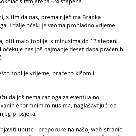
 Sokolac s izmjerena -24 stepena.
ni, s tim da nas, prema riječima Branka
ga, i dalje očekuje veoma prohladno vrijeme.
a, biti malo toplije, s minusima do 12 stepeni,
BiH očekuje nas još najmanje deset dana praćenih
.
to toplije vrijeme, praćeno kišom i
ažu da još nema razloga za eventualno
ovanih enormnim minusima, naglašavajući da
njeg prosjeka.
objaviti upute i preporuke na našoj web-stranici