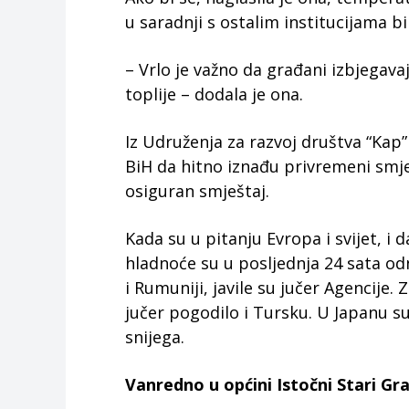
u saradnji s ostalim institucijama b
– Vrlo je važno da građani izbjegava
toplije – dodala je ona.
Iz Udruženja za razvoj društva “Kap” 
BiH da hitno iznađu privremeni smj
osiguran smještaj.
Kada su u pitanju Evropa i svijet, i d
hladnoće su u posljednja 24 sata odni
i Rumuniji, javile su jučer Agencije.
jučer pogodilo i Tursku. U Japanu su 
snijega.
Vanredno u općini Istočni Stari Gr