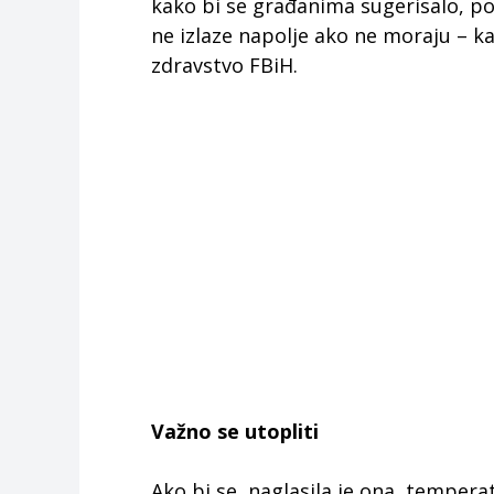
kako bi se građanima sugerisalo, p
ne izlaze napolje ako ne moraju – kaž
zdravstvo FBiH.
Važno se utopliti
Ako bi se, naglasila je ona, temper