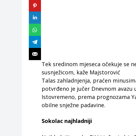
Tek sredinom mjeseca očekuje se neš
susnježicom, kaže Majstorović
Talas zahladnjenja, praćen minusima 
potvrđeno je jučer Dnevnom avazu
Istovremeno, prema prognozama Ya
obilne snježne padavine.
Sokolac najhladniji