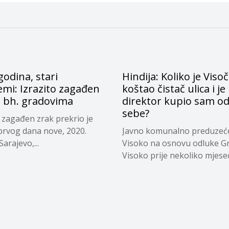
odina, stari
Hindija: Koliko je Viso
mi: Izrazito zagađen
koštao čistač ulica i je 
u bh. gradovima
direktor kupio sam o
sebe?
o zagađen zrak prekrio je
 prvog dana nove, 2020.
Javno komunalno preduzeć
arajevo,...
Visoko na osnovu odluke G
Visoko prije nekoliko mjeseci