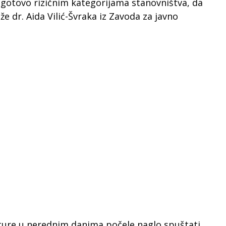
ogotovo rizičnim kategorijama stanovništva, da
e dr. Aida Vilić-Švraka iz Zavoda za javno
ature u nerednim danima počele naglo spuštati,