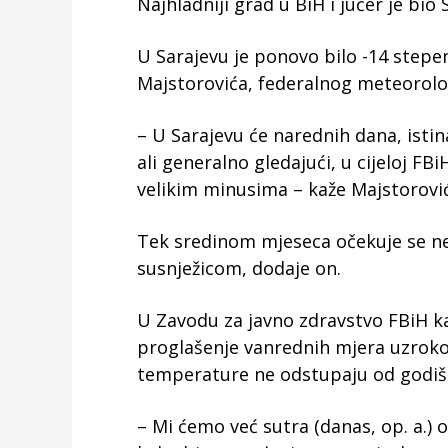
Najhladniji grad u BiH i jučer je bio
U Sarajevu je ponovo bilo -14 stepe
Majstorovića, federalnog meteorolo
– U Sarajevu će narednih dana, istin
ali generalno gledajući, u cijeloj F
velikim minusima – kaže Majstorović
Tek sredinom mjeseca očekuje se neš
susnježicom, dodaje on.
U Zavodu za javno zdravstvo FBiH k
proglašenje vanrednih mjera uzrok
temperature ne odstupaju od godiš
– Mi ćemo već sutra (danas, op. a.) 