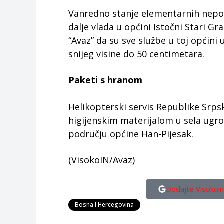
Vanredno stanje elementarnih nepog
dalje vlada u općini Istočni Stari Gr
“Avaz” da su sve službe u toj općini 
snijeg visine do 50 centimetara.
Paketi s hranom
Helikopterski servis Republike Srps
higijenskim materijalom u sela ugr
području općine Han-Pijesak.
(VisokoIN/Avaz)
Dodajte Visokoin
Bosna I Hercegovina