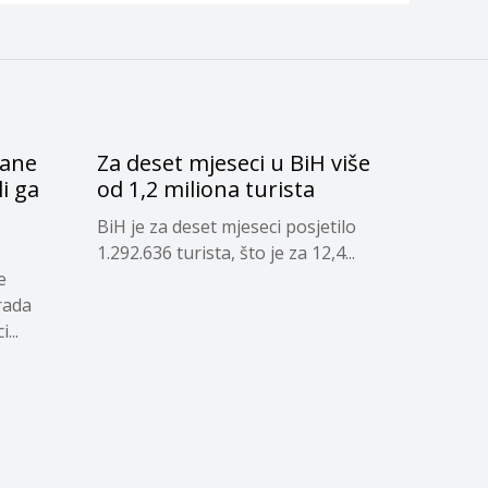
čane
Za deset mjeseci u BiH više
li ga
od 1,2 miliona turista
d
BiH je za deset mjeseci posjetilo
1.292.636 turista, što je za 12,4...
e
rada
...