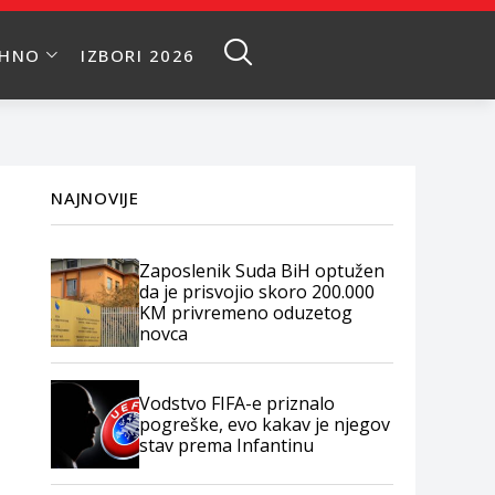
EHNO
IZBORI 2026
NAJNOVIJE
Zaposlenik Suda BiH optužen
da je prisvojio skoro 200.000
KM privremeno oduzetog
novca
Vodstvo FIFA-e priznalo
pogreške, evo kakav je njegov
stav prema Infantinu