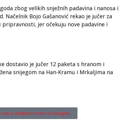
oda zbog velikih snježnih padavina i nanosa i
ad. Načelnik Bojo Gašanović rekao je jučer za
u pripravnosti, jer očekuju nove padavine i
ke dostavio je jučer 12 paketa s hranom i
ožena snijegom na Han-Kramu i Mrkaljima na
.com u omiljene izvore na Googleu