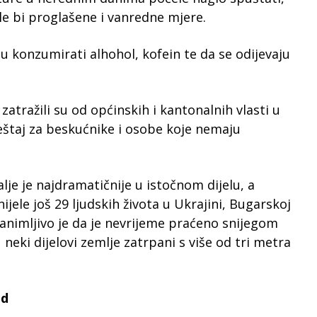
ile bi proglašene i vanredne mjere.
ju konzumirati alhohol, kofein te da se odijevaju
zatražili su od općinskih i kantonalnih vlasti u
eštaj za beskućnike i osobe koje nemaju
alje je najdramatičnije u istočnom dijelu, a
jele još 29 ljudskih života u Ukrajini, Bugarskoj
 Zanimljivo je da je nevrijeme praćeno snijegom
neki dijelovi zemlje zatrpani s više od tri metra
ad