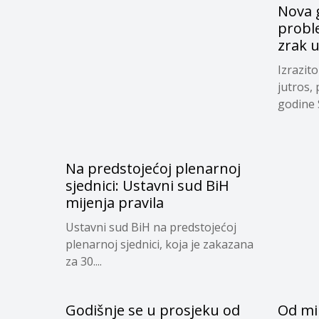
Nova g
proble
zrak 
Izrazit
jutros,
godine S
Na predstojećoj plenarnoj
sjednici: Ustavni sud BiH
mijenja pravila
Ustavni sud BiH na predstojećoj
plenarnoj sjednici, koja je zakazana
za 30....
Godišnje se u prosjeku od
Od mi