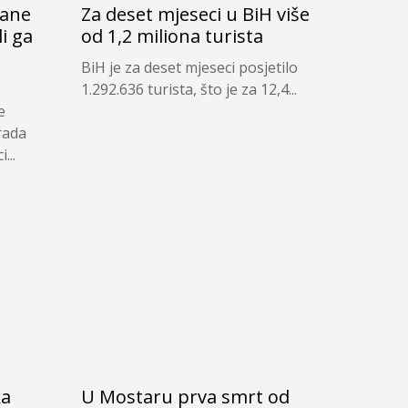
čane
Za deset mjeseci u BiH više
li ga
od 1,2 miliona turista
d
BiH je za deset mjeseci posjetilo
1.292.636 turista, što je za 12,4...
e
rada
...
ka
U Mostaru prva smrt od