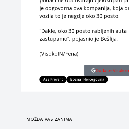
podaci ne obuhvataju cjelokupan pr
je odgovorna ova kompanija, koja drži
vozila to je negdje oko 30 posto.
“Dakle, oko 30 posto rabljenih auta 
zastupamo”, pojasnio je Bešlija.
(VisokoIN/Fena)
Dodajte Visokoin
Asa Prevent
Bosna I Hercegovina
MOŽDA VAS ZANIMA