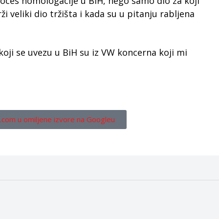
oces homologacije u BiH, nego samo dio za koji
 veliki dio tržišta i kada su u pitanju rabljena
koji se uvezu u BiH su iz VW koncerna koji mi
.com u omiljene izvore na Googleu