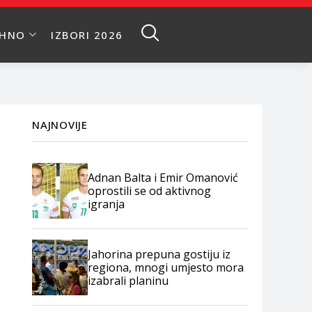
EHNO
IZBORI 2026
NAJNOVIJE
Adnan Balta i Emir Omanović
oprostili se od aktivnog
igranja
Jahorina prepuna gostiju iz
regiona, mnogi umjesto mora
izabrali planinu