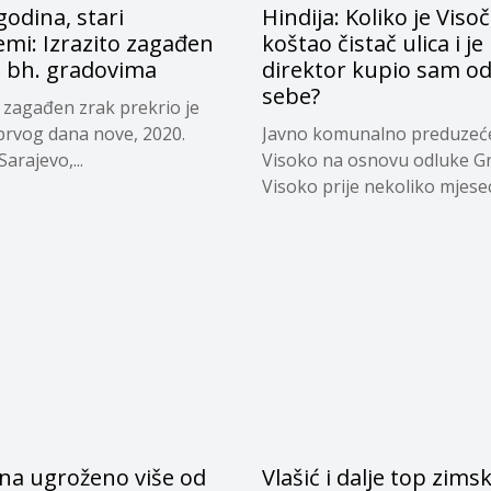
odina, stari
Hindija: Koliko je Viso
mi: Izrazito zagađen
koštao čistač ulica i je 
u bh. gradovima
direktor kupio sam o
sebe?
o zagađen zrak prekrio je
 prvog dana nove, 2020.
Javno komunalno preduzeć
arajevo,...
Visoko na osnovu odluke G
Visoko prije nekoliko mjeseci
na ugroženo više od
Vlašić i dalje top zims