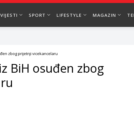
VIJESTI
SPORT
LIFESTYLE
MAGAZIN
T
uđen zbog prijetnji vicekancelaru
 iz BiH osuđen zbog
aru