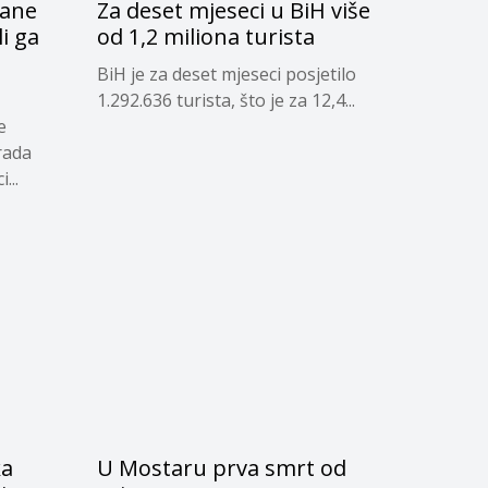
čane
Za deset mjeseci u BiH više
li ga
od 1,2 miliona turista
d
BiH je za deset mjeseci posjetilo
1.292.636 turista, što je za 12,4...
e
rada
...
ka
U Mostaru prva smrt od