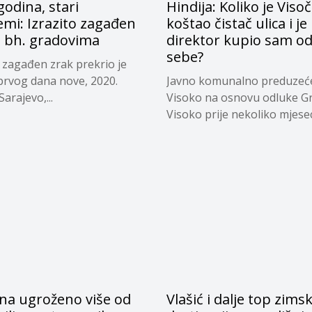
odina, stari
Hindija: Koliko je Viso
mi: Izrazito zagađen
koštao čistač ulica i je 
u bh. gradovima
direktor kupio sam o
sebe?
o zagađen zrak prekrio je
 prvog dana nove, 2020.
Javno komunalno preduzeć
arajevo,...
Visoko na osnovu odluke G
Visoko prije nekoliko mjeseci
na ugroženo više od
Vlašić i dalje top zims