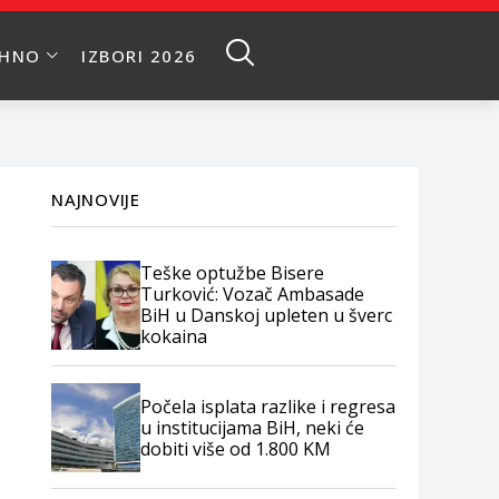
EHNO
IZBORI 2026
NAJNOVIJE
Teške optužbe Bisere
Turković: Vozač Ambasade
BiH u Danskoj upleten u šverc
kokaina
Počela isplata razlike i regresa
u institucijama BiH, neki će
dobiti više od 1.800 KM