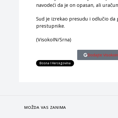
navodeći da je on opasan, ali uračunl
Sud je izrekao presudu i odlučio da
prestupnike.
(VisokoIN/Srna)
Dodajte Visokoin
Bosna I Hercegovina
MOŽDA VAS ZANIMA