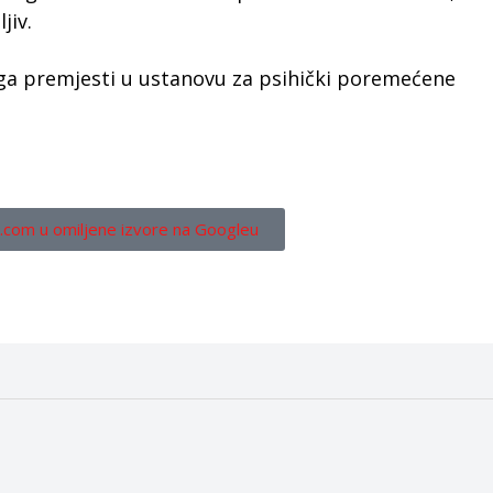
jiv.
 ga premjesti u ustanovu za psihički poremećene
.com u omiljene izvore na Googleu