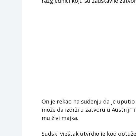
razglednici koju su zaustavile zatvor
On je rekao na suđenju da je uputio
može da izdrži u zatvoru u Austriji” 
mu živi majka.
Sudski vještak utvrdio je kod optu