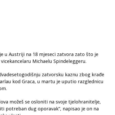
 u Austriji na 18 mjeseci zatvora zato što je
 i vicekancelaru Michaelu Spindeleggeru.
a dvadesetogodišnju zatvorsku kaznu zbog krađe
u Karlau kod Graca, u martu je uputio razglednicu
om.
va možeš se osloniti na svoje tjelohranitelje,
 biti potreban dug oporavak”, napisao je on na