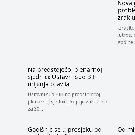
Nova g
proble
zrak 
Izrazit
jutros,
godine S
Na predstojećoj plenarnoj
sjednici: Ustavni sud BiH
mijenja pravila
Ustavni sud BiH na predstojećoj
plenarnoj sjednici, koja je zakazana
za 30....
Godišnje se u prosjeku od
Od mi