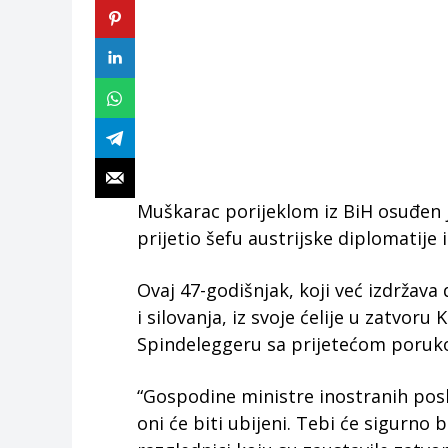
Muškarac porijeklom iz BiH osuđen je
prijetio šefu austrijske diplomatije
Ovaj 47-godišnjak, koji već izdržav
i silovanja, iz svoje ćelije u zatvor
Spindeleggeru sa prijetećom poruk
“Gospodine ministre inostranih poslo
oni će biti ubijeni. Tebi će sigurno