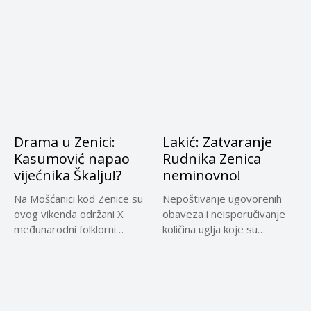
koji je jučer...
Drama u Zenici:
Lakić: Zatvaranje
Kasumović napao
Rudnika Zenica
vijećnika Škalju!?
neminovno!
Na Mošćanici kod Zenice su
Nepoštivanje ugovorenih
ovog vikenda održani X
obaveza i neisporučivanje
međunarodni folklorni
količina uglja koje su
susreti...
dogovorene s
Elektroprivredom...