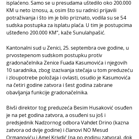
isplaćeno. Samo se u presudama uštedilo oko 200.000
KM u neto iznosu, a, osim što su radnici prijavili
potraživanja i što im je bilo priznato, vodila su se 54
sudska postupka za isplatu plaća. U tim je postupcima
ušteđeno 200.000 KM”, kaže Sunulahpašić.
Kantonalni sud u Zenici, 25. septembra ove godine, u
prvostepenom sudskom postupku protiv
gradonačelnika Zenice Fuada Kasumovića i njegovih
10 saradnika, zbog izazivanja stečaja u tom preduzeću
i zloupotrebe položaja i ovlasti, osudio je Kasumovića
na četiri godine zatvora i šest godina zabrane
obavljanja funkcije gradonačelnika.
Bivši direktor tog preduzeća Besim Husaković osuđen
je na pet godina zatvora, a osuđeni su još i
predsjednik Nadzornog odbora Vahdet Drino (kazna
zatvora od dvije godine) i članovi NO Mesud
Ormanoviću i Amel Krivdić (na po godinu zatvora), dok