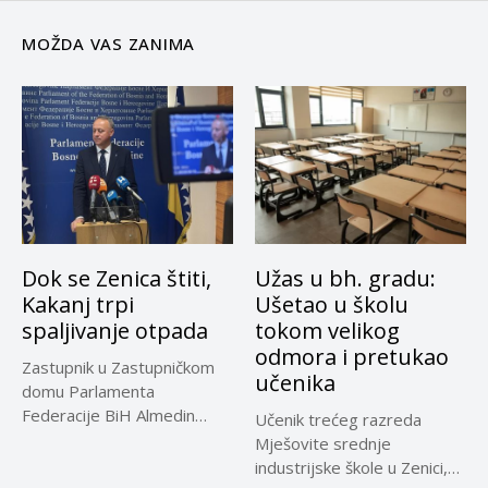
MOŽDA VAS ZANIMA
Dok se Zenica štiti,
Užas u bh. gradu:
Kakanj trpi
Ušetao u školu
spaljivanje otpada
tokom velikog
odmora i pretukao
Zastupnik u Zastupničkom
učenika
domu Parlamenta
Federacije BiH Almedin
Učenik trećeg razreda
Aliefendić pozdravio je
Mješovite srednje
jasan...
industrijske škole u Zenici,