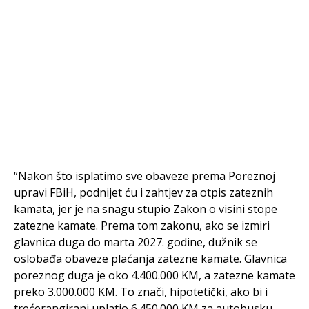
“Nakon što isplatimo sve obaveze prema Poreznoj
upravi FBiH, podnijet ću i zahtjev za otpis zateznih
kamata, jer je na snagu stupio Zakon o visini stope
zatezne kamate. Prema tom zakonu, ako se izmiri
glavnica duga do marta 2027. godine, dužnik se
oslobađa obaveze plaćanja zatezne kamate. Glavnica
poreznog duga je oko 4.400.000 KM, a zatezne kamate
preko 3.000.000 KM. To znači, hipotetički, ako bi i
trećerangirani uplatio 6.450.000 KM za autobusku