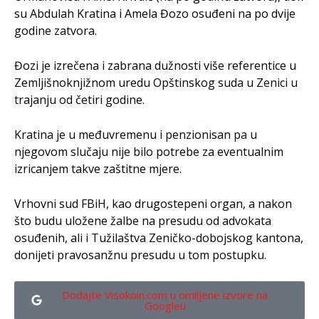
su Abdulah Kratina i Amela Đozo osuđeni na po dvije
godine zatvora.
Đozi je izrečena i zabrana dužnosti više referentice u
Zemljišnoknjižnom uredu Opštinskog suda u Zenici u
trajanju od četiri godine.
Kratina je u međuvremenu i penzionisan pa u
njegovom slučaju nije bilo potrebe za eventualnim
izricanjem takve zaštitne mjere.
Vrhovni sud FBiH, kao drugostepeni organ, a nakon
što budu uložene žalbe na presudu od advokata
osuđenih, ali i Tužilaštva Zeničko-dobojskog kantona,
donijeti pravosanžnu presudu u tom postupku.
Dodajte Visokoin.com u omiljene izvore na
Googleu