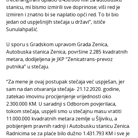
stanicu, mi bismo izmirili sve doprinose; viši red je
izmiren i znatno bi se naplatio opći red. To bi bio
jedan od uspješnijih stečaja u državi”, ističe
Sunulahpašić.
U sporu s Gradskom upravom Grada Zenica,
Autobuska stanica Zenica, površine 2.285 kvadratnih
metara, dodijeljena je JKP “Zenicatrans-prevoz
putnika” u stečaju.
“Za mene je ovaj postupak stečaja već uspješan, jer
sam na dan otvaranja stečaja- 21.12.2020. godine,
zatekao imovinu procijenjenje vrijednosti oko
2.300.000 KM. U saradnji s Odborom povjerilaca,
tokom stečaja, uspjeli smo u stečajnu masu vratiti
11.000.000 kvadratnih metara zemlje u Šljiviku, a
pobijenjem pravnih radnji i Autobusku stanicu Zenica.
Radnicima se za plaće bilo dužno 1.431.793 KM i sve je