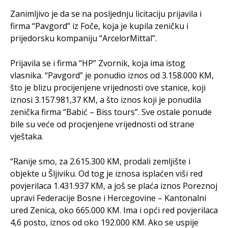
Zanimljivo je da se na posljednju licitaciju prijavila i
firma “Pavgord” iz Foče, koja je kupila zeničku i
prijedorsku kompaniju “ArcelorMittal”.
Prijavila se i firma “HP” Zvornik, koja ima istog
vlasnika. “Pavgord” je ponudio iznos od 3.158.000 KM,
što je blizu procijenjene vrijednosti ove stanice, koji
iznosi 3.157.981,37 KM, a što iznos koji je ponudila
zenička firma “Babić – Biss tours”. Sve ostale ponude
bile su veće od procjenjene vrijednosti od strane
vještaka.
“Ranije smo, za 2.615.300 KM, prodali zemljište i
objekte u Šljiviku. Od tog je iznosa isplaćen viši red
povjerilaca 1.431.937 KM, a još se plaća iznos Poreznoj
upravi Federacije Bosne i Hercegovine – Kantonalni
ured Zenica, oko 665.000 KM. Ima i opći red povjerilaca
4,6 posto, iznos od oko 192.000 KM. Ako se uspije