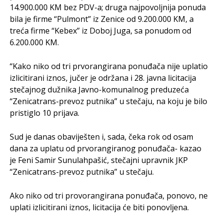
14.900.000 KM bez PDV-a; druga najpovoljnija ponuda
bila je firme “Pulmont” iz Zenice od 9.200.000 KM, a
treća firme “Kebex” iz Doboj Juga, sa ponudom od
6.200.000 KM.
“Kako niko od tri prvorangirana ponuđača nije uplatio
izlicitirani iznos, jučer je održana i 28. javna licitacija
stečajnog dužnika Javno-komunalnog preduzeća
“Zenicatrans-prevoz putnika” u stečaju, na koju je bilo
pristiglo 10 prijava.
Sud je danas obaviješten i, sada, čeka rok od osam
dana za uplatu od prvorangiranog ponuđača- kazao
je Feni Samir Sunulahpašić, stečajni upravnik JKP
“Zenicatrans-prevoz putnika” u stečaju.
Ako niko od tri provorangirana ponuđača, ponovo, ne
uplati izlicitirani iznos, licitacija će biti ponovljena.