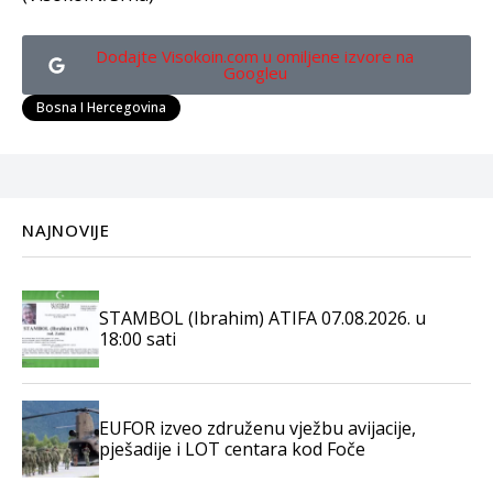
Dodajte Visokoin.com u omiljene izvore na
Googleu
Bosna I Hercegovina
NAJNOVIJE
STAMBOL (Ibrahim) ATIFA 07.08.2026. u
18:00 sati
EUFOR izveo združenu vježbu avijacije,
pješadije i LOT centara kod Foče