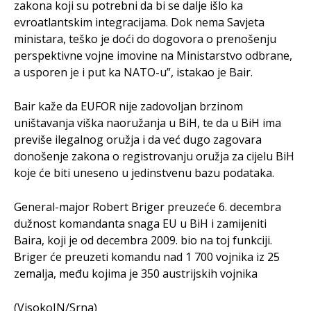
zakona koji su potrebni da bi se dalje išlo ka
evroatlantskim integracijama. Dok nema Savjeta
ministara, teško je doći do dogovora o prenošenju
perspektivne vojne imovine na Ministarstvo odbrane,
a usporen je i put ka NATO-u”, istakao je Bair.
Bair kaže da EUFOR nije zadovoljan brzinom
uništavanja viška naoružanja u BiH, te da u BiH ima
previše ilegalnog oružja i da već dugo zagovara
donošenje zakona o registrovanju oružja za cijelu BiH
koje će biti uneseno u jedinstvenu bazu podataka.
General-major Robert Briger preuzeće 6. decembra
dužnost komandanta snaga EU u BiH i zamijeniti
Baira, koji je od decembra 2009. bio na toj funkciji.
Briger će preuzeti komandu nad 1 700 vojnika iz 25
zemalja, među kojima je 350 austrijskih vojnika
(VisokoIN/Srna)