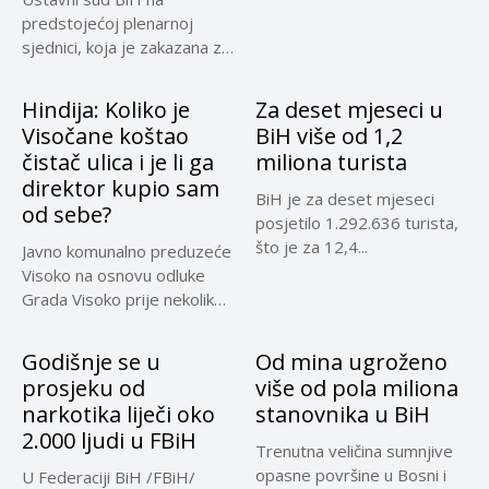
predstojećoj plenarnoj
sjednici, koja je zakazana za
30....
Hindija: Koliko je
Za deset mjeseci u
Visočane koštao
BiH više od 1,2
čistač ulica i je li ga
miliona turista
direktor kupio sam
BiH je za deset mjeseci
od sebe?
posjetilo 1.292.636 turista,
što je za 12,4...
Javno komunalno preduzeće
Visoko na osnovu odluke
Grada Visoko prije nekoliko
mjeseci...
Godišnje se u
Od mina ugroženo
prosjeku od
više od pola miliona
narkotika liječi oko
stanovnika u BiH
2.000 ljudi u FBiH
Trenutna veličina sumnjive
opasne površine u Bosni i
U Federaciji BiH /FBiH/