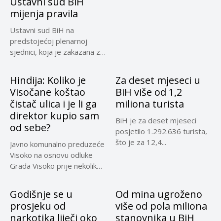
Ustavni sud BiH
mijenja pravila
Ustavni sud BiH na
predstojećoj plenarnoj
sjednici, koja je zakazana za
30....
Hindija: Koliko je
Za deset mjeseci u
Visočane koštao
BiH više od 1,2
čistač ulica i je li ga
miliona turista
direktor kupio sam
BiH je za deset mjeseci
od sebe?
posjetilo 1.292.636 turista,
što je za 12,4...
Javno komunalno preduzeće
Visoko na osnovu odluke
Grada Visoko prije nekoliko
mjeseci...
Godišnje se u
Od mina ugroženo
prosjeku od
više od pola miliona
narkotika liječi oko
stanovnika u BiH