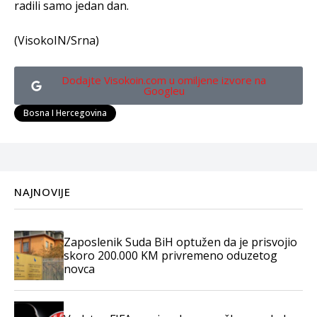
radili samo jedan dan.
(VisokoIN/Srna)
Dodajte Visokoin.com u omiljene izvore na
Googleu
Bosna I Hercegovina
NAJNOVIJE
Zaposlenik Suda BiH optužen da je prisvojio
skoro 200.000 KM privremeno oduzetog
novca