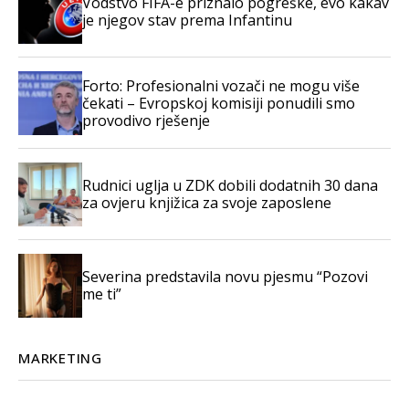
Vodstvo FIFA-e priznalo pogreške, evo kakav
je njegov stav prema Infantinu
Forto: Profesionalni vozači ne mogu više
čekati – Evropskoj komisiji ponudili smo
provodivo rješenje
Rudnici uglja u ZDK dobili dodatnih 30 dana
za ovjeru knjižica za svoje zaposlene
Severina predstavila novu pjesmu “Pozovi
me ti”
MARKETING