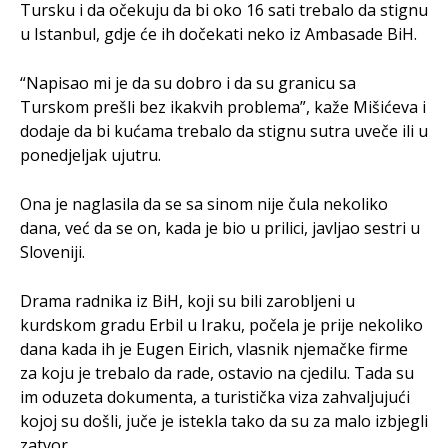
Tursku i da očekuju da bi oko 16 sati trebalo da stignu
u Istanbul, gdje će ih dočekati neko iz Ambasade BiH.
“Napisao mi je da su dobro i da su granicu sa
Turskom prešli bez ikakvih problema”, kaže Mišićeva i
dodaje da bi kućama trebalo da stignu sutra uveče ili u
ponedjeljak ujutru.
Ona je naglasila da se sa sinom nije čula nekoliko
dana, već da se on, kada je bio u prilici, javljao sestri u
Sloveniji.
Drama radnika iz BiH, koji su bili zarobljeni u
kurdskom gradu Erbil u Iraku, počela je prije nekoliko
dana kada ih je Eugen Eirich, vlasnik njemačke firme
za koju je trebalo da rade, ostavio na cjedilu. Tada su
im oduzeta dokumenta, a turistička viza zahvaljujući
kojoj su došli, juče je istekla tako da su za malo izbjegli
zatvor.