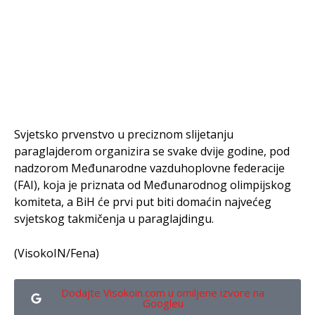
Svjetsko prvenstvo u preciznom slijetanju
paraglajderom organizira se svake dvije godine, pod
nadzorom Međunarodne vazduhoplovne federacije
(FAI), koja je priznata od Međunarodnog olimpijskog
komiteta, a BiH će prvi put biti domaćin najvećeg
svjetskog takmičenja u paraglajdingu.
(VisokoIN/Fena)
Dodajte Visokoin.com u omiljene izvore na
Googleu