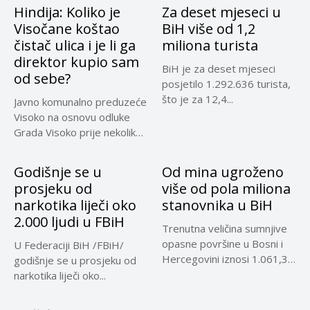
Hindija: Koliko je
Za deset mjeseci u
Visočane koštao
BiH više od 1,2
čistač ulica i je li ga
miliona turista
direktor kupio sam
BiH je za deset mjeseci
od sebe?
posjetilo 1.292.636 turista,
što je za 12,4...
Javno komunalno preduzeće
Visoko na osnovu odluke
Grada Visoko prije nekoliko
mjeseci...
Godišnje se u
Od mina ugroženo
prosjeku od
više od pola miliona
narkotika liječi oko
stanovnika u BiH
2.000 ljudi u FBiH
Trenutna veličina sumnjive
opasne površine u Bosni i
U Federaciji BiH /FBiH/
Hercegovini iznosi 1.061,32
godišnje se u prosjeku od
kilometara...
narkotika liječi oko...