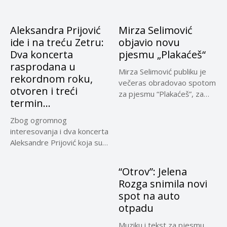
Aleksandra Prijović
Mirza Selimović
ide i na treću Zetru:
objavio novu
Dva koncerta
pjesmu „Plakaćeš“
rasprodana u
Mirza Selimović publiku je
rekordnom roku,
večeras obradovao spotom
otvoren i treći
za pjesmu “Plakaćeš”, za
termin…
koju...
Zbog ogromnog
interesovanja i dva koncerta
Aleksandre Prijović koja su
rasprodana u...
“Otrov”: Jelena
Rozga snimila novi
spot na auto
otpadu
Muziku i tekst za pjesmu