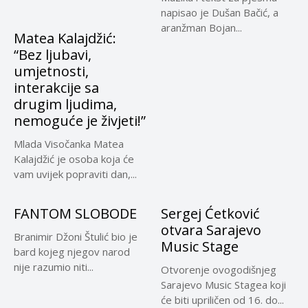
napisao je Dušan Bačić, a
aranžman Bojan...
Matea Kalajdžić:
“Bez ljubavi,
umjetnosti,
interakcije sa
drugim ljudima,
nemoguće je živjeti!”
Mlada Visočanka Matea
Kalajdžić je osoba koja će
vam uvijek popraviti dan,...
FANTOM SLOBODE
Sergej Ćetković
otvara Sarajevo
Branimir Džoni Štulić bio je
Music Stage
bard kojeg njegov narod
nije razumio niti...
Otvorenje ovogodišnjeg
Sarajevo Music Stagea koji
će biti upriličen od 16. do...