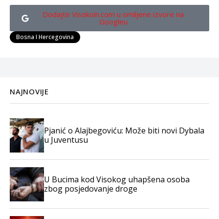
Dodajte Visokoin.com u omiljene izvore na
Googleu
Bosna I Hercegovina
NAJNOVIJE
Pjanić o Alajbegoviću: Može biti novi Dybala
u Juventusu
U Bucima kod Visokog uhapšena osoba
zbog posjedovanje droge