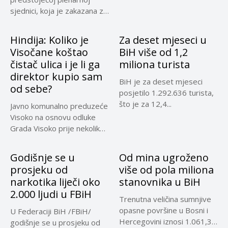
sjednici, koja je zakazana za
30....
Hindija: Koliko je
Za deset mjeseci u
Visočane koštao
BiH više od 1,2
čistač ulica i je li ga
miliona turista
direktor kupio sam
BiH je za deset mjeseci
od sebe?
posjetilo 1.292.636 turista,
što je za 12,4...
Javno komunalno preduzeće
Visoko na osnovu odluke
Grada Visoko prije nekoliko
mjeseci...
Godišnje se u
Od mina ugroženo
prosjeku od
više od pola miliona
narkotika liječi oko
stanovnika u BiH
2.000 ljudi u FBiH
Trenutna veličina sumnjive
opasne površine u Bosni i
U Federaciji BiH /FBiH/
Hercegovini iznosi 1.061,32
godišnje se u prosjeku od