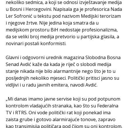
nekoliko sedmica, a koji se odnosi izvještavanje medija
u Bosni i Hercegovini. Napisala ga je profesorica Nada
Ler Sofronić u tekstu pod nazivom Medijski terorizam
i njegove žrtve. Nije jedina koja smatra da u
medijskom prostoru BiH nedostaje profesionalizma,
da se veliki broj medija pretvorio u partijska glasila, a
novinari postali konformisti.
Glavni i odgovorni urednik magazina Slobodna Bosna
Senad Avdić kaže da kada je riječ o slobodi medija
stanje nikada nije bilo alarmantnije nego što je to u
posljednjih nekoliko mjeseci. Politički pritisci jasno su
vidljivi i u radu javnih emitera, navodi Avdić.
„Mi danas imamo javne servise koji su pod potpunom
kontrolom vladajućih stranaka, kao što su Federalna
TV i RTRS. Oni vode politički rat koji ponekad ima
zaista grube i gotovo alarmirajuće tonove, zapravo
kao transimisija političara pod čijom su oni kontrolom.