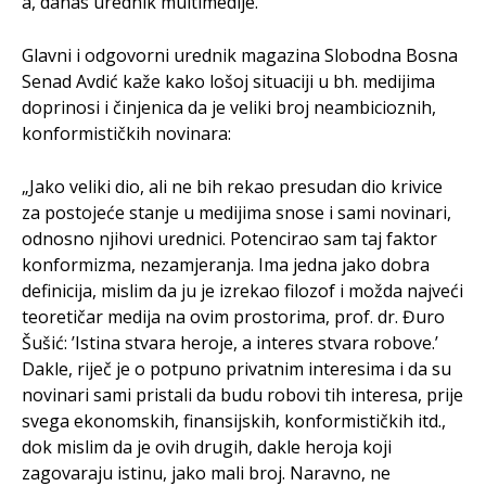
a, danas urednik multimedije.
Glavni i odgovorni urednik magazina Slobodna Bosna
Senad Avdić kaže kako lošoj situaciji u bh. medijima
doprinosi i činjenica da je veliki broj neambicioznih,
konformističkih novinara:
„Jako veliki dio, ali ne bih rekao presudan dio krivice
za postojeće stanje u medijima snose i sami novinari,
odnosno njihovi urednici. Potencirao sam taj faktor
konformizma, nezamjeranja. Ima jedna jako dobra
definicija, mislim da ju je izrekao filozof i možda najveći
teoretičar medija na ovim prostorima, prof. dr. Đuro
Šušić: ’Istina stvara heroje, a interes stvara robove.’
Dakle, riječ je o potpuno privatnim interesima i da su
novinari sami pristali da budu robovi tih interesa, prije
svega ekonomskih, finansijskih, konformističkih itd.,
dok mislim da je ovih drugih, dakle heroja koji
zagovaraju istinu, jako mali broj. Naravno, ne