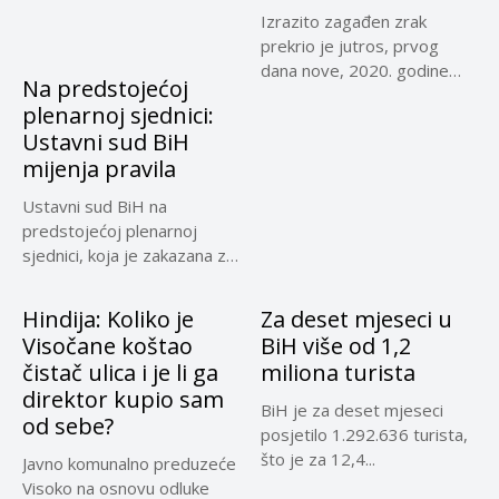
Izrazito zagađen zrak
prekrio je jutros, prvog
dana nove, 2020. godine
Na predstojećoj
Sarajevo,...
plenarnoj sjednici:
Ustavni sud BiH
mijenja pravila
Ustavni sud BiH na
predstojećoj plenarnoj
sjednici, koja je zakazana za
30....
Hindija: Koliko je
Za deset mjeseci u
Visočane koštao
BiH više od 1,2
čistač ulica i je li ga
miliona turista
direktor kupio sam
BiH je za deset mjeseci
od sebe?
posjetilo 1.292.636 turista,
što je za 12,4...
Javno komunalno preduzeće
Visoko na osnovu odluke