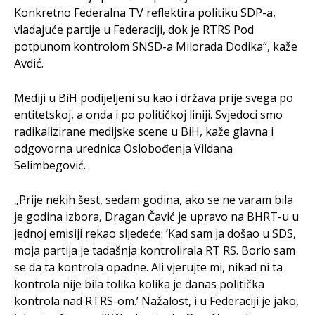
Konkretno Federalna TV reflektira politiku SDP-a,
vladajuće partije u Federaciji, dok je RTRS Pod
potpunom kontrolom SNSD-a Milorada Dodika“, kaže
Avdić.
Mediji u BiH podijeljeni su kao i država prije svega po
entitetskoj, a onda i po političkoj liniji. Svjedoci smo
radikalizirane medijske scene u BiH, kaže glavna i
odgovorna urednica Oslobođenja Vildana
Selimbegović.
„Prije nekih šest, sedam godina, ako se ne varam bila
je godina izbora, Dragan Čavić je upravo na BHRT-u u
jednoj emisiji rekao sljedeće: ’Kad sam ja došao u SDS,
moja partija je tadašnja kontrolirala RT RS. Borio sam
se da ta kontrola opadne. Ali vjerujte mi, nikad ni ta
kontrola nije bila tolika kolika je danas politička
kontrola nad RTRS-om.’ Nažalost, i u Federaciji je jako,