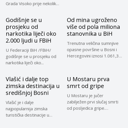
Grada Visoko prije nekoliko
mjeseci...
Godišnje se u
Od mina ugroženo
prosjeku od
više od pola miliona
narkotika liječi oko
stanovnika u BiH
2.000 ljudi u FBiH
Trenutna veličina sumnjive
opasne površine u Bosni i
U Federaciji BiH /FBiH/
Hercegovini iznosi 1.061,32
godišnje se u prosjeku od
kilometara...
narkotika liječi oko...
Vlašić i dalje top
U Mostaru prva
zimska destinacija u
smrt od gripe
središnjoj Bosni
U Mostaru je jučer
zabilježen prvi slučaj smrti
Vlašić je i dalje
od posljedica gripe.
najpopularnija zimska
Preminula...
turistička destinacije u
središnjoj Bosni, a...