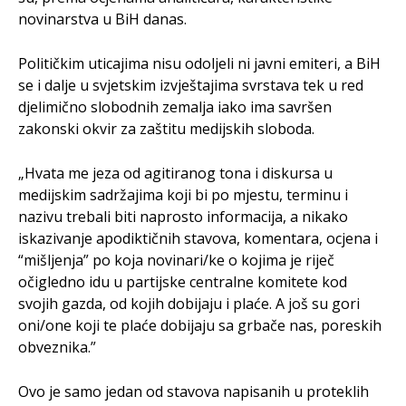
novinarstva u BiH danas.
Političkim uticajima nisu odoljeli ni javni emiteri, a BiH
se i dalje u svjetskim izvještajima svrstava tek u red
djelimično slobodnih zemalja iako ima savršen
zakonski okvir za zaštitu medijskih sloboda.
„Hvata me jeza od agitiranog tona i diskursa u
medijskim sadržajima koji bi po mjestu, terminu i
nazivu trebali biti naprosto informacija, a nikako
iskazivanje apodiktičnih stavova, komentara, ocjena i
“mišljenja” po koja novinari/ke o kojima je riječ
očigledno idu u partijske centralne komitete kod
svojih gazda, od kojih dobijaju i plaće. A još su gori
oni/one koji te plaće dobijaju sa grbače nas, poreskih
obveznika.”
Ovo je samo jedan od stavova napisanih u proteklih