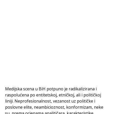
Medijska scena u BiH potpuno je radikalizirana i
raspolućena po entitetskoj, etničkoj, ali i političkoj
liniji. Neprofesionalnost, vezanost uz političke i
poslovne elite, neambicioznost, konformizam, neke
su, prema ocjenama analitičara, karakteristike