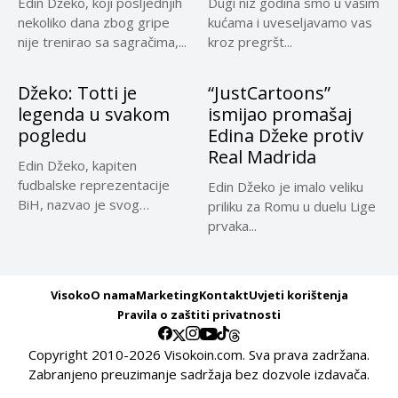
Edin Džeko, koji posljednjih
Dugi niz godina smo u vašim
nekoliko dana zbog gripe
kućama i uveseljavamo vas
nije trenirao sa sagračima,...
kroz pregršt...
Džeko: Totti je
“JustCartoons”
legenda u svakom
ismijao promašaj
pogledu
Edina Džeke protiv
Real Madrida
Edin Džeko, kapiten
fudbalske reprezentacije
Edin Džeko je imalo veliku
BiH, nazvao je svog
priliku za Romu u duelu Lige
klupskog saigrača iz...
prvaka...
Visoko
O nama
Marketing
Kontakt
Uvjeti korištenja
Pravila o zaštiti privatnosti
Copyright 2010-2026 Visokoin.com. Sva prava zadržana.
Zabranjeno preuzimanje sadržaja bez dozvole izdavača.