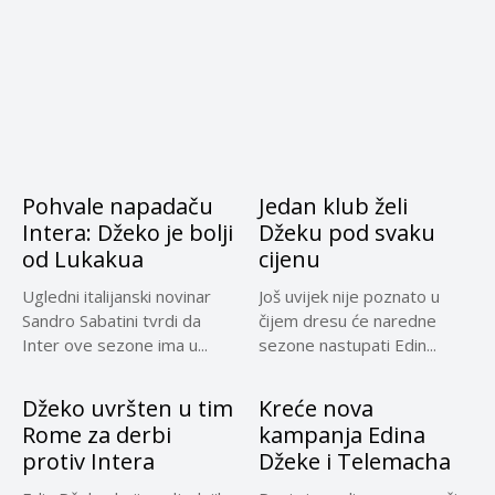
svom...
Pohvale napadaču
Jedan klub želi
Intera: Džeko je bolji
Džeku pod svaku
od Lukakua
cijenu
Ugledni italijanski novinar
Još uvijek nije poznato u
Sandro Sabatini tvrdi da
čijem dresu će naredne
Inter ove sezone ima u...
sezone nastupati Edin...
Džeko uvršten u tim
Kreće nova
Rome za derbi
kampanja Edina
protiv Intera
Džeke i Telemacha