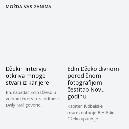
MOŽDA VAS ZANIMA
Džekin intervju
Edin Džeko divnom
otkriva mnoge
porodičnom
stvari iz karijere
fotografijom
čestitao Novu
Bh. napadač Edin Džeko u
godinu
velikom intervju za britanski
Daily Mail govorio...
Kapiten fudbalske
reprezentacije BiH Edin
Džeko uputio je
novogodišnju čestitku na