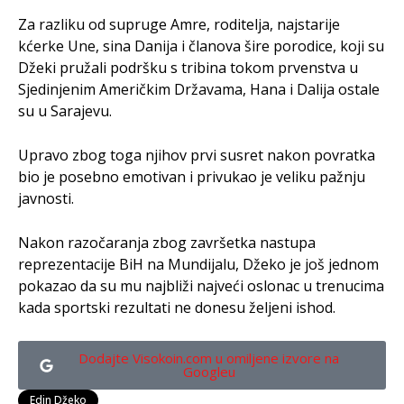
Za razliku od supruge Amre, roditelja, najstarije
kćerke Une, sina Danija i članova šire porodice, koji su
Džeki pružali podršku s tribina tokom prvenstva u
Sjedinjenim Američkim Državama, Hana i Dalija ostale
su u Sarajevu.
Upravo zbog toga njihov prvi susret nakon povratka
bio je posebno emotivan i privukao je veliku pažnju
javnosti.
Nakon razočaranja zbog završetka nastupa
reprezentacije BiH na Mundijalu, Džeko je još jednom
pokazao da su mu najbliži najveći oslonac u trenucima
kada sportski rezultati ne donesu željeni ishod.
Dodajte Visokoin.com u omiljene izvore na
Googleu
Edin Džeko